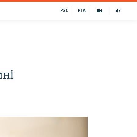
РУС
КТА
ині