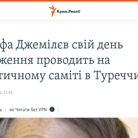
фа Джемілєв свій день
ження проводить на
тичному саміті в Туречч
, 11:31
ь
Читати без VPN