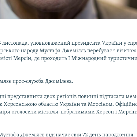
13 листопада, уповноважений президента України у спр
рського народу Мустафа Джемілєв перебуває з візитом 
місті Мерсін, де проходить I Міжнародний туристични
омляє прес-служба Джемілєва.
дні представники двох регіонів повинні підписати ме
ж Херсонською областю України та Мерсіном. Офіційно
міри оголосити містами-побратимами Херсон і Мерсін»,
.
Мустафа Джемілєв відзначає свій 72 день народження.