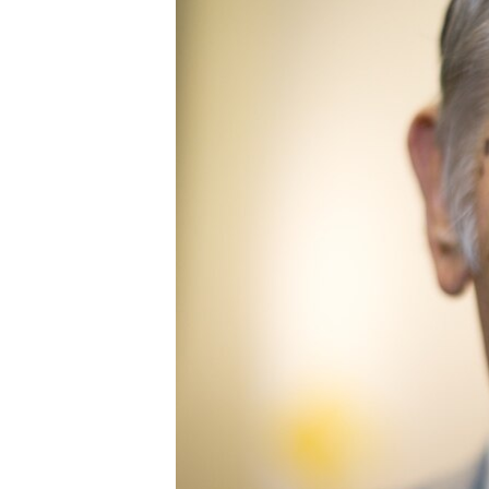
ВІДЕОУРОКИ «ELIFBE»
СВІДЧЕННЯ ОКУПАЦІЇ
УКРАЇНСЬКА ПРОБЛЕМА КРИМУ
ІНФОГРАФІКА