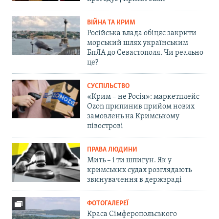
ВІЙНА ТА КРИМ
Російська влада обіцяє закрити
морський шлях українським
БпЛА до Севастополя. Чи реально
це?
СУСПІЛЬСТВО
«Крим – не Росія»: маркетплейс
Ozon припинив прийом нових
замовлень на Кримському
півострові
ПРАВА ЛЮДИНИ
Мить – і ти шпигун. Як у
кримських судах розглядають
звинувачення в держзраді
ФОТОГАЛЕРЕЇ
Краса Сімферопольського