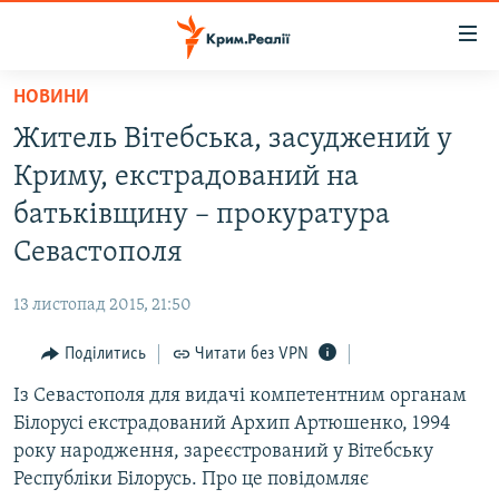
Доступність
посилання
Перейти
НОВИНИ
до
НОВИНИ
Житель Вітебська, засуджений у
основного
ВОДА.КРИМ
матеріалу
Криму, екстрадований на
ВІДЕО ТА ФОТО
Перейти
батьківщину – прокуратура
до
ПОЛІТИКА
Севастополя
основної
БЛОГИ
навігації
13 листопад 2015, 21:50
Перейти
ПОГЛЯД
до
Поділитись
Читати без VPN
ІНТЕРВ'Ю
пошуку
Із Севастополя для видачі компетентним органам
ВСЕ ЗА ДЕНЬ
Білорусі екстрадований Архип Артюшенко, 1994
СПЕЦПРОЕКТИ
року народження, зареєстрований у Вітебську
Республіки Білорусь. Про це повідомляє
ЯК ОБІЙТИ БЛОКУВАННЯ
ДЕПОРТАЦІЯ