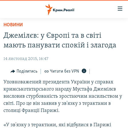
Доступність
посилання
Перейти
НОВИНИ
до
НОВИНИ
Джемілєв: у Європі та в світі
основного
ВОДА.КРИМ
матеріалу
мають панувати спокій і злагода
ВІДЕО ТА ФОТО
Перейти
до
14 листопад 2015, 16:47
ПОЛІТИКА
основної
БЛОГИ
Поділитись
Читати без VPN
навігації
Перейти
ПОГЛЯД
Уповноважений президента України у справах
до
кримськотатарського народу Мустафа Джемілєв
ІНТЕРВ'Ю
пошуку
висловив стурбованість зростаючим насильством у
ВСЕ ЗА ДЕНЬ
світі. Про це він заявив у зв'язку з терактами в
столиці Франції Парижі.
СПЕЦПРОЕКТИ
ЯК ОБІЙТИ БЛОКУВАННЯ
ДЕПОРТАЦІЯ
«У зв'язку з терактами, які відбулися в Парижі