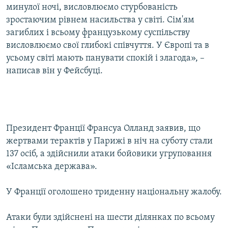
минулої ночі, висловлюємо стурбованість
ВІДЕОУРОКИ «ELIFBE»
Русский
зростаючим рівнем насильства у світі. Сім'ям
СВІДЧЕННЯ ОКУПАЦІЇ
загиблих і всьому французькому суспільству
Qırımtatar
висловлюємо свої глибокі співчуття. У Європі та в
УКРАЇНСЬКА ПРОБЛЕМА КРИМУ
усьому світі мають панувати спокій і злагода», –
ДОЛУЧАЙСЯ!
ІНФОГРАФІКА
написав він у Фейсбуці.
Усі сайти RFE/RL
​Президент Франції Франсуа Олланд заявив, що
жертвами терактів у Парижі в ніч на суботу стали
137 осіб, а здійснили атаки бойовики угруповання
«Ісламська держава».
У Франції оголошено триденну національну жалобу.
Атаки були здійснені на шести ділянках по всьому