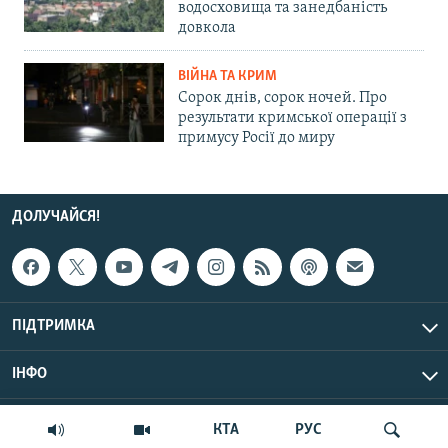
водосховища та занедбаність
довкола
ВІЙНА ТА КРИМ
Сорок днів, сорок ночей. Про
результати кримської операції з
примусу Росії до миру
ДОЛУЧАЙСЯ!
ПІДТРИМКА
ІНФО
© Крим.Реалії, 2026 | Усі права застережено.
КТА
РУС