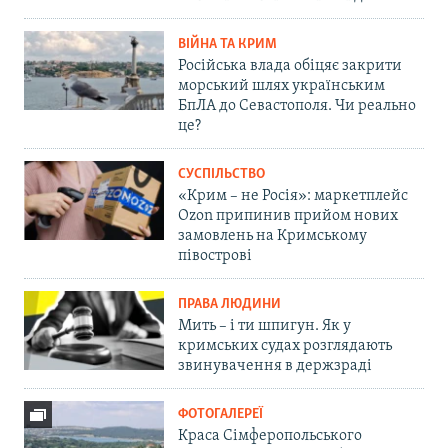
ВІЙНА ТА КРИМ
Російська влада обіцяє закрити
морський шлях українським
БпЛА до Севастополя. Чи реально
це?
СУСПІЛЬСТВО
«Крим – не Росія»: маркетплейс
Ozon припинив прийом нових
замовлень на Кримському
півострові
ПРАВА ЛЮДИНИ
Мить – і ти шпигун. Як у
кримських судах розглядають
звинувачення в держзраді
ФОТОГАЛЕРЕЇ
Краса Сімферопольського