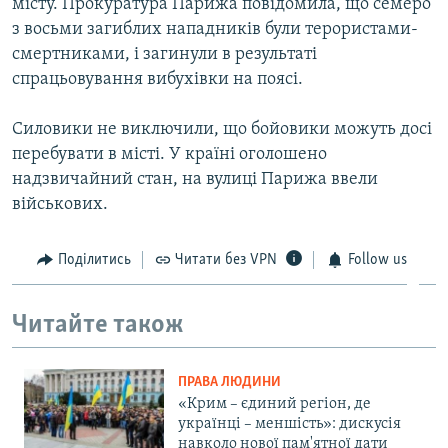
місту. Прокуратура Парижа повідомила, що семеро
з восьми загиблих нападників були терористами-
смертниками, і загинули в результаті
спрацьовування вибухівки на поясі.
Силовики не виключили, що бойовики можуть досі
перебувати в місті. У країні оголошено
надзвичайний стан, на вулиці Парижа ввели
військових.
Поділитись
Читати без VPN
Follow us
Читайте також
ПРАВА ЛЮДИНИ
«Крим – єдиний регіон, де
українці – меншість»: дискусія
навколо нової пам'ятної дати