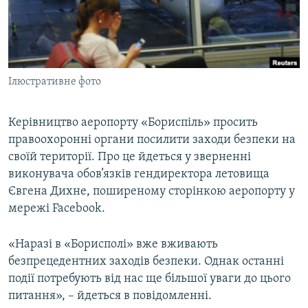
ВІДЕОУРОКИ «ELIFBE»
Русский
СВІДЧЕННЯ ОКУПАЦІЇ
Qırımtatar
УКРАЇНСЬКА ПРОБЛЕМА КРИМУ
Ілюстративне фото
ДОЛУЧАЙСЯ!
ІНФОГРАФІКА
Керівництво аеропорту «Бориспіль» просить
правоохоронні органи посилити заходи безпеки на
Усі сайти RFE/RL
своїй території. Про це йдеться у зверненні
виконувача обов’язків гендиректора летовища
Євгена Дихне, поширеному сторінкою аеропорту у
мережі Facebook.
«Наразі в «Борисполі» вже вживають
безпрецедентних заходів безпеки. Однак останні
події потребують від нас ще більшої уваги до цього
питання», – йдеться в повідомленні.