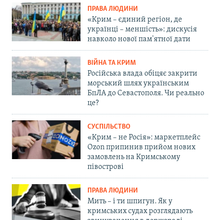
ПРАВА ЛЮДИНИ
«Крим – єдиний регіон, де
українці – меншість»: дискусія
навколо нової пам'ятної дати
ВІЙНА ТА КРИМ
Російська влада обіцяє закрити
морський шлях українським
БпЛА до Севастополя. Чи реально
це?
СУСПІЛЬСТВО
«Крим – не Росія»: маркетплейс
Ozon припинив прийом нових
замовлень на Кримському
півострові
ПРАВА ЛЮДИНИ
Мить – і ти шпигун. Як у
кримських судах розглядають