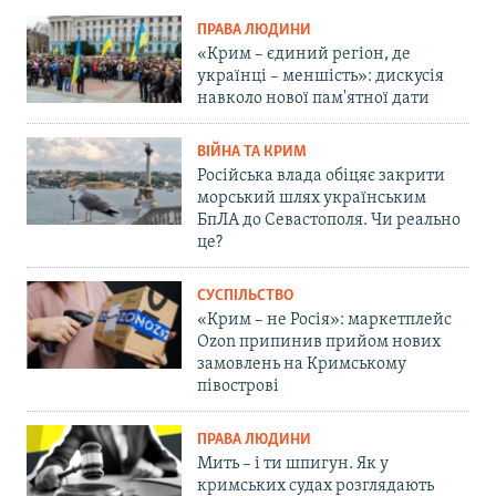
ПРАВА ЛЮДИНИ
«Крим – єдиний регіон, де
українці – меншість»: дискусія
навколо нової пам'ятної дати
ВІЙНА ТА КРИМ
Російська влада обіцяє закрити
морський шлях українським
БпЛА до Севастополя. Чи реально
це?
СУСПІЛЬСТВО
«Крим – не Росія»: маркетплейс
Ozon припинив прийом нових
замовлень на Кримському
півострові
ПРАВА ЛЮДИНИ
Мить – і ти шпигун. Як у
кримських судах розглядають