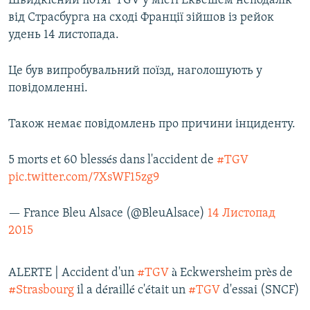
Швидкісний потяг TGV у місті Еквешем неподалік
ВІДЕОУРОКИ «ELIFBE»
від Страсбурга на сході Франції зійшов із рейок
Русский
удень 14 листопада.
СВІДЧЕННЯ ОКУПАЦІЇ
Qırımtatar
УКРАЇНСЬКА ПРОБЛЕМА КРИМУ
Це був випробувальний поїзд, наголошують у
ДОЛУЧАЙСЯ!
повідомленні.
ІНФОГРАФІКА
Також немає повідомлень про причини інциденту.
Усі сайти RFE/RL
5 morts et 60 blessés dans l'accident de
#TGV
pic.twitter.com/7XsWF15zg9
— France Bleu Alsace (@BleuAlsace)
14 Листопад
2015
ALERTE | Accident d'un
#TGV
à Eckwersheim près de
#Strasbourg
il a déraillé c'était un
#TGV
d'essai (SNCF)