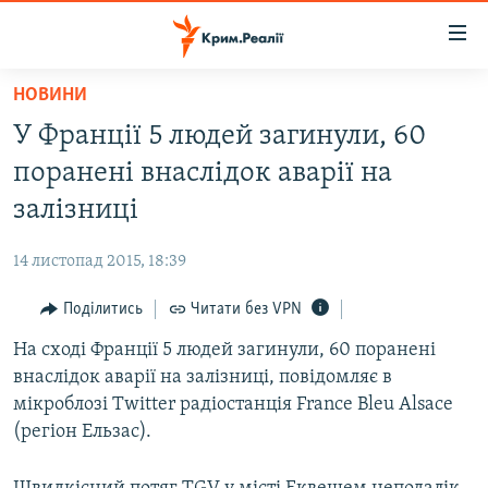
Доступність
посилання
Перейти
НОВИНИ
до
НОВИНИ
У Франції 5 людей загинули, 60
основного
ВОДА.КРИМ
матеріалу
поранені внаслідок аварії на
ВІДЕО ТА ФОТО
Перейти
залізниці
до
ПОЛІТИКА
основної
14 листопад 2015, 18:39
БЛОГИ
навігації
Перейти
Поділитись
Читати без VPN
ПОГЛЯД
до
На сході Франції 5 людей загинули, 60 поранені
ІНТЕРВ'Ю
пошуку
внаслідок аварії на залізниці, повідомляє в
ВСЕ ЗА ДЕНЬ
мікроблозі Twitter радіостанція France Bleu Alsace
СПЕЦПРОЕКТИ
(регіон Ельзас).
ЯК ОБІЙТИ БЛОКУВАННЯ
ДЕПОРТАЦІЯ