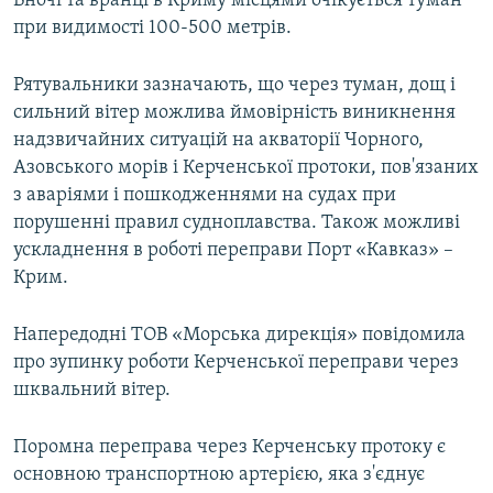
Вночі та вранці в Криму місцями очікується туман
при видимості 100-500 метрів.
Рятувальники зазначають, що через туман, дощ і
сильний вітер можлива ймовірність виникнення
надзвичайних ситуацій на акваторії Чорного,
Азовського морів і Керченської протоки, пов'язаних
з аваріями і пошкодженнями на судах при
порушенні правил судноплавства. Також можливі
ускладнення в роботі переправи Порт «Кавказ» –
Крим.
Напередодні ТОВ «Морська дирекція» повідомила
про зупинку роботи Керченської переправи через
шквальний вітер.
Поромна переправа через Керченську протоку є
основною транспортною артерією, яка з'єднує