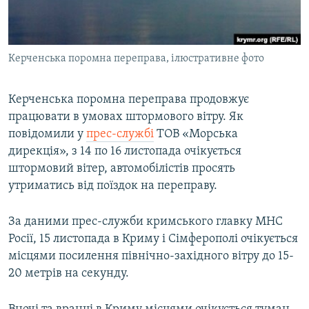
ВІДЕОУРОКИ «ELIFBE»
Русский
СВІДЧЕННЯ ОКУПАЦІЇ
Qırımtatar
Керченська поромна переправа, ілюстративне фото
УКРАЇНСЬКА ПРОБЛЕМА КРИМУ
ДОЛУЧАЙСЯ!
ІНФОГРАФІКА
Керченська поромна переправа продовжує
працювати в умовах штормового вітру. Як
повідомили у
прес-службі
ТОВ «Морська
Усі сайти RFE/RL
дирекція», з 14 по 16 листопада очікується
штормовий вітер, автомобілістів просять
утриматись від поїздок на переправу.
За даними прес-служби кримського главку МНС
Росії, 15 листопада в Криму і Сімферополі очікується
місцями посилення північно-західного вітру до 15-
20 метрів на секунду.