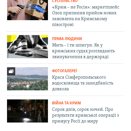
СУСПІЛЬСТВО
«Крим – не Росія»: маркетплейс
Ozon припинив прийом нових
замовлень на Кримському
півострові
ПРАВА ЛЮДИНИ
Мить – і ти шпигун. Як у
кримських судах розглядають
звинувачення в держзраді
ФОТОГАЛЕРЕЇ
Краса Сімферопольського
водосховища та занедбаність
довкола
ВІЙНА ТА КРИМ
Сорок днів, сорок ночей. Про
результати кримської операції з
примусу Росії до миру