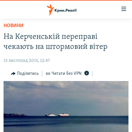
Доступність
посилання
Перейти
НОВИНИ
до
НОВИНИ
На Керченській переправі
основного
ВОДА.КРИМ
матеріалу
чекають на штормовий вітер
ВІДЕО ТА ФОТО
Перейти
до
15 листопад 2015, 12:47
ПОЛІТИКА
основної
БЛОГИ
Поділитись
Читати без VPN
навігації
Перейти
ПОГЛЯД
до
ІНТЕРВ'Ю
пошуку
ВСЕ ЗА ДЕНЬ
СПЕЦПРОЕКТИ
ЯК ОБІЙТИ БЛОКУВАННЯ
ДЕПОРТАЦІЯ