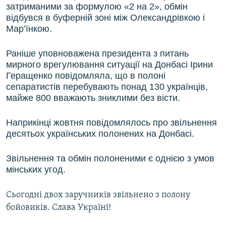
затриманими за формулою «2 на 2», обмін
відбувся в буферній зоні між Олександрівкою і
Мар’їнкою.
Раніше уповноважена президента з питань
мирного врегулювання ситуації на Донбасі Ірини
Геращенко повідомляла, що в полоні
сепаратистів перебувають понад 130 українців,
майже 800 вважають зниклими без вісти.
Наприкінці жовтня повідомлялось про звільнення
десятьох українських полонених на Донбасі.
Звільнення та обмін полоненими є однією з умов
мінських угод.
Сьогоднi двох заручникiв звiльнено з полону
бойовикiв. Слава Українi!