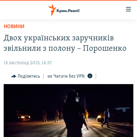
Доступність
посилання
Перейти
НОВИНИ
до
НОВИНИ
Двох українських заручників
основного
ВОДА.КРИМ
матеріалу
звільнили з полону – Порошенко
ВІДЕО ТА ФОТО
Перейти
до
15 листопад 2015, 14:37
ПОЛІТИКА
основної
БЛОГИ
Поділитись
Читати без VPN
навігації
Перейти
ПОГЛЯД
до
ІНТЕРВ'Ю
пошуку
ВСЕ ЗА ДЕНЬ
СПЕЦПРОЕКТИ
ЯК ОБІЙТИ БЛОКУВАННЯ
ДЕПОРТАЦІЯ