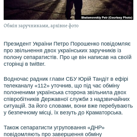
ВІДЕОУРОКИ «ELIFBE»
Русский
СВІДЧЕННЯ ОКУПАЦІЇ
Qırımtatar
Обмін заручниками, архівне фото
УКРАЇНСЬКА ПРОБЛЕМА КРИМУ
ДОЛУЧАЙСЯ!
ІНФОГРАФІКА
Президент України Петро Порошенко повідомляє
про звільнення двох українських заручників із
полону сепаратистів. Про це він написав на своїй
сторінці в twitter.
Усі сайти RFE/RL
Водночас радник глави СБУ Юрій Тандіт в ефірі
телеканалу «112» уточнив, що під час обміну
полоненими українська сторона звільнила двох
співробітників Державної служби з надзвичайних
ситуацій. За його словами, вони вже перебувають
у безпечному місці, їх везуть до Краматорська.
Також сепаратисти угруповання «ДНР»
повідомляють про завершення обміну