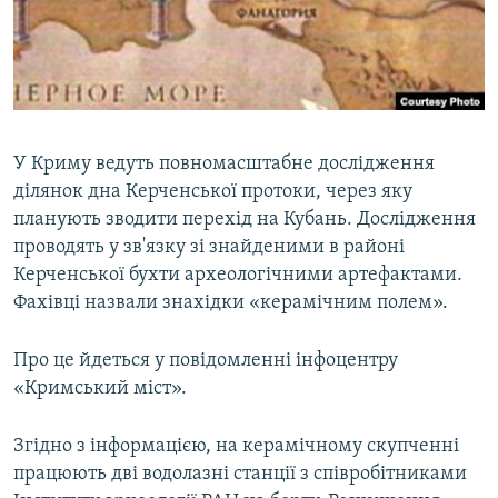
ВІДЕОУРОКИ «ELIFBE»
Русский
СВІДЧЕННЯ ОКУПАЦІЇ
Qırımtatar
УКРАЇНСЬКА ПРОБЛЕМА КРИМУ
ДОЛУЧАЙСЯ!
ІНФОГРАФІКА
У Криму ведуть повномасштабне дослідження
ділянок дна Керченської протоки, через яку
планують зводити перехід на Кубань. Дослідження
Усі сайти RFE/RL
проводять у зв'язку зі знайденими в районі
Керченської бухти археологічними артефактами.
Фахівці назвали знахідки «керамічним полем».
Про це йдеться у повідомленні інфоцентру
«Кримський міст».
Згідно з інформацією, на керамічному скупченні
працюють дві водолазні станції з співробітниками