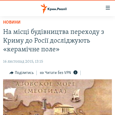
Доступність
посилання
Перейти
НОВИНИ
до
НОВИНИ
На місці будівництва переходу з
основного
ВОДА.КРИМ
матеріалу
Криму до Росії досліджують
ВІДЕО ТА ФОТО
Перейти
«керамічне поле»
до
ПОЛІТИКА
основної
16 листопад 2015, 13:15
БЛОГИ
навігації
Перейти
Поділитись
Читати без VPN
ПОГЛЯД
до
ІНТЕРВ'Ю
пошуку
ВСЕ ЗА ДЕНЬ
СПЕЦПРОЕКТИ
ЯК ОБІЙТИ БЛОКУВАННЯ
ДЕПОРТАЦІЯ