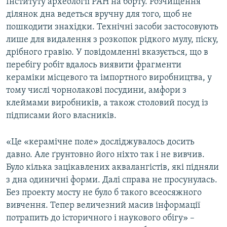
Інституту археології РАН на борту. Розчищення
ділянок дна ведеться вручну для того, щоб не
пошкодити знахідки. Технічні засоби застосовують
лише для видалення з розкопок рідкого мулу, піску,
дрібного гравію. У повідомленні вказується, що в
перебігу робіт вдалось виявити фрагменти
кераміки місцевого та імпортного виробництва, у
тому числі чорнолакові посудини, амфори з
клеймами виробників, а також столовий посуд із
підписами його власників.
«Це «керамічне поле» досліджувалось досить
давно. Але ґрунтовно його ніхто так і не вивчив.
Було кілька зацікавлених аквалангістів, які підняли
з дна одиничні форми. Далі справа не просунулась.
Без проекту мосту не було б такого всеосяжного
вивчення. Тепер величезний масив інформації
потрапить до історичного і наукового обігу» –