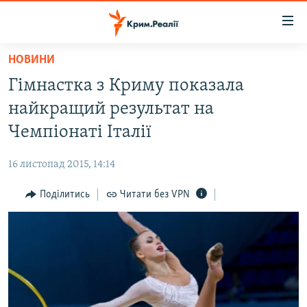
Доступність
посилання
Перейти
НОВИНИ
до
НОВИНИ
Гімнастка з Криму показала
основного
ВОДА.КРИМ
матеріалу
найкращий результат на
ВІДЕО ТА ФОТО
Перейти
Чемпіонаті Італії
до
ПОЛІТИКА
основної
16 листопад 2015, 14:14
БЛОГИ
навігації
Перейти
Поділитись
Читати без VPN
ПОГЛЯД
до
ІНТЕРВ'Ю
пошуку
ВСЕ ЗА ДЕНЬ
СПЕЦПРОЕКТИ
ЯК ОБІЙТИ БЛОКУВАННЯ
ДЕПОРТАЦІЯ