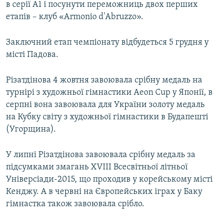
в серії А1 і посунути переможниць двох перших
етапів – клуб «Armonio d'Abruzzo».
Заключний етап чемпіонату відбудеться 5 грудня у
місті Падова.
Різатдінова 4 жовтня завоювала срібну медаль на
турнірі з художньої гімнастики Aeon Cup у Японії, в
серпні вона завоювала для України золоту медаль
на Кубку світу з художньої гімнастики в Будапешті
(Угорщина).
У липні Різатдінова завоювала срібну медаль за
підсумками змагань XVIII Всесвітньої літньої
Універсіади-2015, що проходив у корейському місті
Кенджу. А в червні на Європейських іграх у Баку
гімнастка також завоювала срібло.