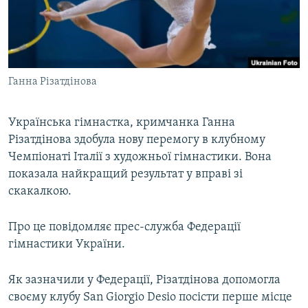
ВІДЕОУРОКИ «ELIFBE»
Русский
СВІДЧЕННЯ ОКУПАЦІЇ
Qırımtatar
УКРАЇНСЬКА ПРОБЛЕМА КРИМУ
Ганна Різатдінова
ДОЛУЧАЙСЯ!
ІНФОГРАФІКА
Українська гімнастка, кримчанка Ганна
Різатдінова здобула нову перемогу в клубному
Усі сайти RFE/RL
Чемпіонаті Італії з художньої гімнастики. Вона
показала найкращий результат у вправі зі
скакалкою.
Про це повідомляє прес-служба Федерації
гімнастики України.
Як зазначили у Федерації, Різатдінова допомогла
своєму клубу San Giorgio Desio посісти перше місце