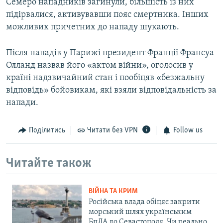
Семеро нападників загинули, більшість із них
підірвалися, активувавши пояс смертника. Інших
можливих причетних до нападу шукають.
Після нападів у Парижі президент Франції Франсуа
Олланд назвав його «актом війни», оголосив у
країні надзвичайний стан і пообіцяв «безжальну
відповідь» бойовикам, які взяли відповідальність за
напади.
Поділитись
Читати без VPN
Follow us
Читайте також
ВІЙНА ТА КРИМ
Російська влада обіцяє закрити
морський шлях українським
БпЛА до Севастополя. Чи реально