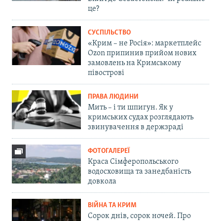
це?
СУСПІЛЬСТВО
«Крим – не Росія»: маркетплейс
Ozon припинив прийом нових
замовлень на Кримському
півострові
ПРАВА ЛЮДИНИ
Мить – і ти шпигун. Як у
кримських судах розглядають
звинувачення в держзраді
ФОТОГАЛЕРЕЇ
Краса Сімферопольського
водосховища та занедбаність
довкола
ВІЙНА ТА КРИМ
Сорок днів, сорок ночей. Про