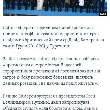
ВІДЕОУРОКИ «ELIFBE»
Русский
СВІДЧЕННЯ ОКУПАЦІЇ
Qırımtatar
УКРАЇНСЬКА ПРОБЛЕМА КРИМУ
Світові лідери погодили «важливі кроки» для
ДОЛУЧАЙСЯ!
ІНФОГРАФІКА
припинення фінансування терористичних груп,
повідомив британський прем’єр Девід Камерон на
саміті Групи 20 (G20) у Туреччині.
Усі сайти RFE/RL
За його словами, світові лідери також пообіцяли
«протистояти екстремістській ідеології
терористичної пропаганди і посилити захист від
загроз із боку іноземних бойовиків, ділячись
даними розвідки і не даючи їм подорожувати».
Раніше Камерон зустрівся з президентом Росії
Володимиром Путіним, який запропонував
об’єднати зусилля «для боротьби зі злом, яким є