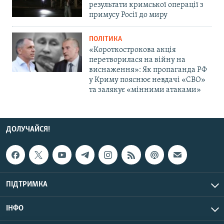
результати кримської операції з
примусу Росії до миру
ПОЛІТИКА
«Короткострокова акція
перетворилася на війну на
виснаження»: Як пропаганда РФ
у Криму пояснює невдачі «СВО»
та залякує «мінними атаками»
ДОЛУЧАЙСЯ!
ПІДТРИМКА
ІНФО