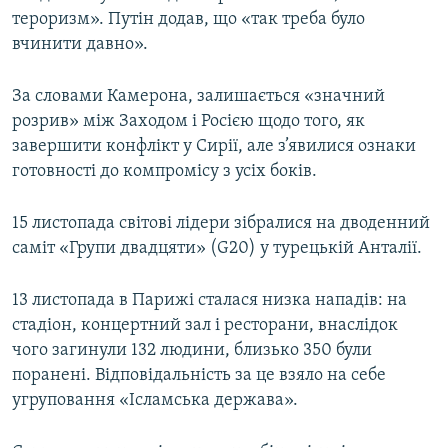
тероризм». Путін додав, що «так треба було
вчинити давно».
За словами Камерона, залишається «значний
розрив» між Заходом і Росією щодо того, як
завершити конфлікт у Сирії, але з’явилися ознаки
готовності до компромісу з усіх боків.
15 листопада світові лідери зібралися на дводенний
саміт «Групи двадцяти» (G20) у турецькій Анталії.
13 листопада в Парижі сталася низка нападів: на
стадіон, концертний зал і ресторани, внаслідок
чого загинули 132 людини, близько 350 були
поранені. Відповідальність за це взяло на себе
угруповання «Ісламська держава».