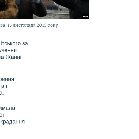
а, 16 листопада 2015 року
тського за
ручення
ва Жанні
орення
а і
а.
римала
ої
зкрадання