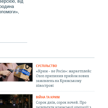
версією, від
 родина
опомоги»,
СУСПІЛЬСТВО
«Крим – не Росія»: маркетплейс
Ozon припинив прийом нових
замовлень на Кримському
півострові
ВІЙНА ТА КРИМ
Сорок днів, сорок ночей. Про
результати кримської операції з