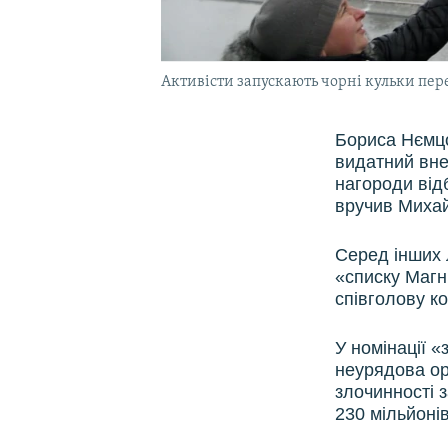
Активісти запускають чорні кульки пере
Бориса Нємцо
видатний вне
нагороди від
вручив Миха
Серед інших л
«списку Магні
співголову к
У номінації 
неурядова ор
злочинності 
230 мільйонів