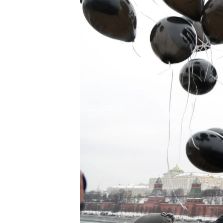
ВІДЕОУРОКИ «ELIFBE»
СВІДЧЕННЯ ОКУПАЦІЇ
УКРАЇНСЬКА ПРОБЛЕМА КРИМУ
ІНФОГРАФІКА