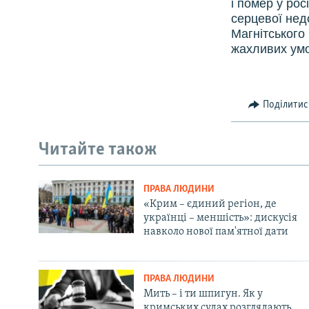
і помер у рос
серцевої нед
Магнітського
жахливих умо
Поділитис
Читайте також
ПРАВА ЛЮДИНИ
«Крим – єдиний регіон, де
українці – меншість»: дискусія
навколо нової пам'ятної дати
ПРАВА ЛЮДИНИ
Мить – і ти шпигун. Як у
кримських судах розглядають