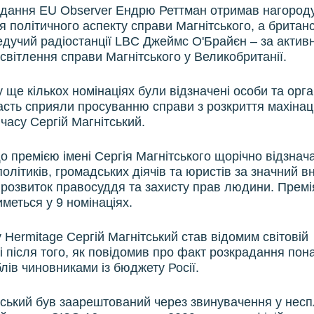
дання EU Observer Ендрю Реттман отримав нагороду
я політичного аспекту справи Магнітського, а британ
ведучий радіостанції LBC Джеймс О'Брайєн – за актив
исвітлення справи Магнітського у Великобританії.
ще кількох номінаціях були відзначені особи та органі
часть сприяли просуванню справи з розкриття махінаці
часу Сергій Магнітський.
що премією імені Сергія Магнітського щорічно відзнач
політиків, громадських діячів та юристів за значний в
 розвиток правосуддя та захисту прав людини. Премі
меться у 9 номінаціях.
Hermitage Сергій Магнітський став відомим світовій
і після того, як повідомив про факт розкрадання пон
лів чиновниками із бюджету Росії.
тський був заарештований через звинувачення у несп