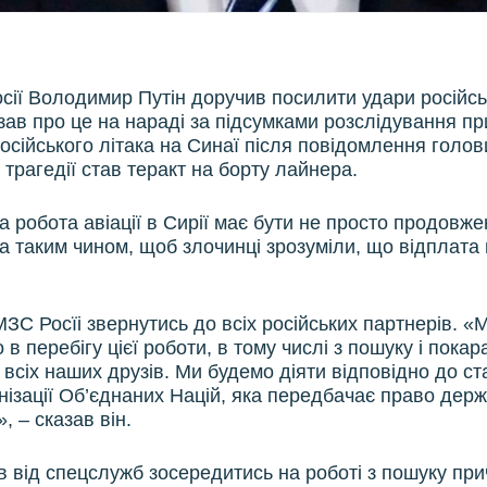
сії Володимир Путін доручив посилити удари російсько
азав про це на нараді за підсумками розслідування п
осійського літака на Синаї після повідомлення голов
трагедії став теракт на борту лайнера.
 робота авіації в Сирії має бути не просто продовже
а таким чином, щоб злочинці зрозуміли, що відплата
МЗС Росїі звернутись до всіх російських партнерів. «
в перебігу цієї роботи, в тому числі з пошуку і пока
 всіх наших друзів. Ми будемо діяти відповідно до ста
нізації Об’єднаних Націй, яка передбачає право дер
 – сказав він.
в від спецслужб зосередитись на роботі з пошуку при