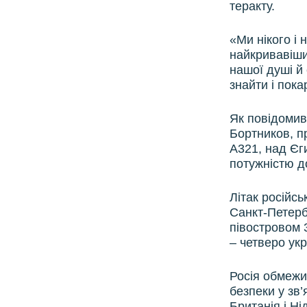
теракту.
«Ми нікого і
найкривавіших
нашої душі й
знайти і пока
Як повідомив
Бортников, п
А321, над Єг
потужністю д
Літак російсь
Санкт-Петерб
півостровом 
– четверо укр
Росія обмежи
безпеки у зв
Британія і Н