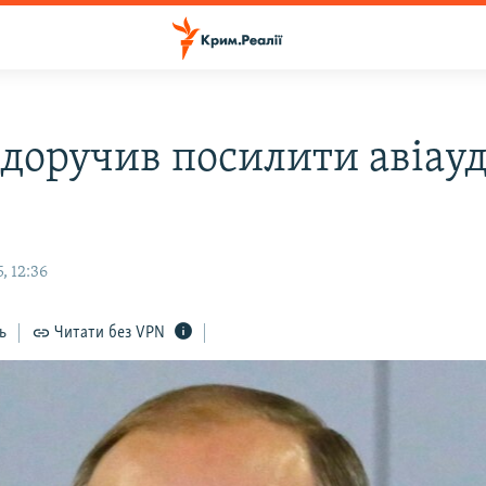
 доручив посилити авіауд
, 12:36
ь
Читати без VPN