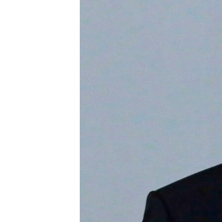
ВІДЕОУРОКИ «ELIFBE»
СВІДЧЕННЯ ОКУПАЦІЇ
УКРАЇНСЬКА ПРОБЛЕМА КРИМУ
ІНФОГРАФІКА