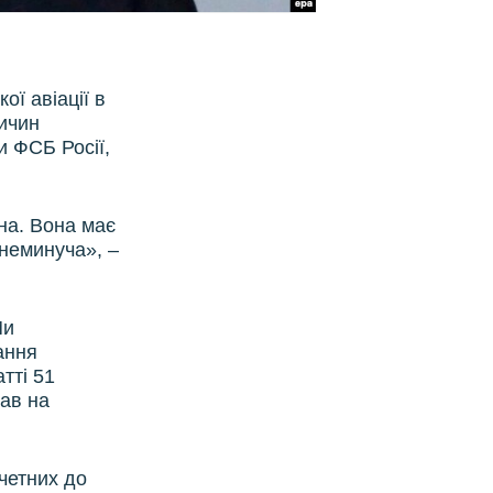
ї авіації в
ричин
и ФСБ Росії,
на. Вона має
 неминуча», –
Ми
рання
тті 51
жав на
четних до