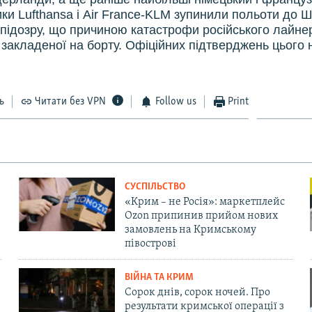
ики Lufthansa і Air France-KLM зупинили польоти до 
підозру, що причиною катастрофи російського лайнер
 закладеної на борту. Офіційних підтверджень цього 
ь
Читати без VPN
Follow us
Print
СУСПІЛЬСТВО
«Крим – не Росія»: маркетплейс
Ozon припинив прийом нових
замовлень на Кримському
півострові
ВІЙНА ТА КРИМ
Сорок днів, сорок ночей. Про
результати кримської операції з