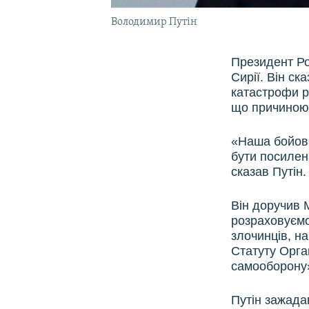
Володимир Путін
Президент Ро
Сирії. Він ск
катастрофи р
що причиною 
«Наша бойова
бути посилен
сказав Путін.
Він доручив 
розраховуємо 
злочинців, на
Статуту Орга
самооборону»,
Путін зажада