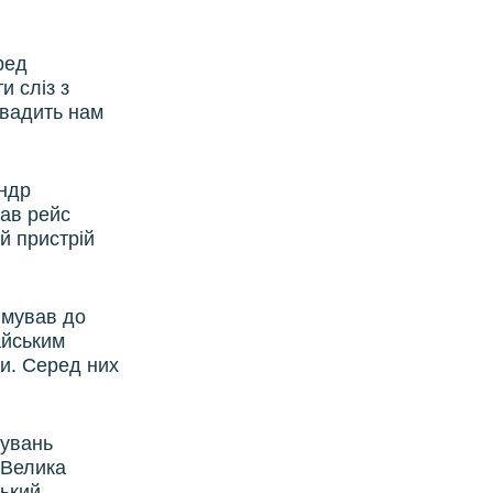
ред
и сліз з
авадить нам
андр
вав рейс
й пристрій
рямував до
айським
ли. Серед них
кувань
 Велика
зький