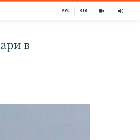
РУС
КТА
ари в