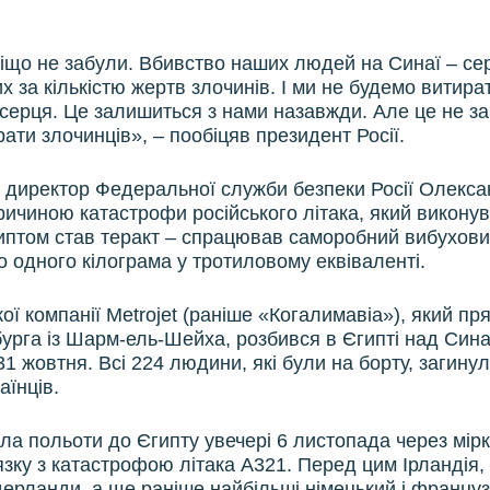
 ніщо не забули. Вбивство наших людей на Синаї – се
 за кількістю жертв злочинів. І ми не будемо витират
 серця. Це залишиться з нами назавжди. Але це не з
рати злочинців», – пообіцяв президент Росії.
 директор Федеральної служби безпеки Росії Олекс
ричиною катастрофи російського літака, який викону
иптом став теракт – спрацював саморобний вибухови
о одного кілограма у тротиловому еквіваленті.
кої компанії Metrojet (раніше «Когалимавіа»), який п
урга із Шарм-ель-Шейха, розбився в Єгипті над Син
31 жовтня. Всі 224 людини, які були на борту, загину
аїнців.
ла польоти до Єгипту увечері 6 листопада через мір
’язку з катастрофою літака А321. Перед цим Ірландія,
ідерланди, а ще раніше найбільші німецький і францу