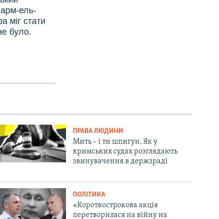
Шарм-ель-
а міг стати
не було.
ПРАВА ЛЮДИНИ
Мить – і ти шпигун. Як у
кримських судах розглядають
звинувачення в держзраді
ПОЛІТИКА
«Короткострокова акція
перетворилася на війну на