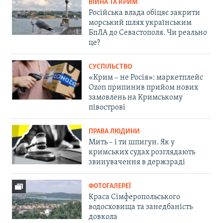
ВІЙНА ТА КРИМ
Російська влада обіцяє закрити
морський шлях українським
БпЛА до Севастополя. Чи реально
це?
СУСПІЛЬСТВО
«Крим – не Росія»: маркетплейс
Ozon припинив прийом нових
замовлень на Кримському
півострові
ПРАВА ЛЮДИНИ
Мить – і ти шпигун. Як у
кримських судах розглядають
звинувачення в держзраді
ФОТОГАЛЕРЕЇ
Краса Сімферопольського
водосховища та занедбаність
довкола