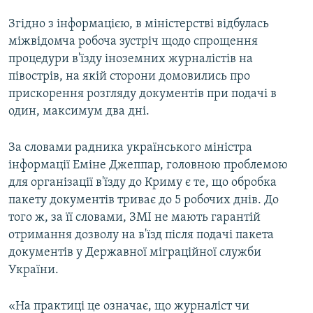
ВІДЕОУРОКИ «ELIFBE»
Згідно з інформацією, в міністерстві відбулась
Русский
СВІДЧЕННЯ ОКУПАЦІЇ
міжвідомча робоча зустріч щодо спрощення
Qırımtatar
процедури в'їзду іноземних журналістів на
УКРАЇНСЬКА ПРОБЛЕМА КРИМУ
півострів, на якій сторони домовились про
ДОЛУЧАЙСЯ!
ІНФОГРАФІКА
прискорення розгляду документів при подачі в
один, максимум два дні.
За словами радника українського міністра
Усі сайти RFE/RL
інформації Еміне Джеппар, головною проблемою
для організації в'їзду до Криму є те, що обробка
пакету документів триває до 5 робочих днів. До
того ж, за її словами, ЗМІ не мають гарантій
отримання дозволу на в'їзд після подачі пакета
документів у Державної міграційної служби
України.
«На практиці це означає, що журналіст чи