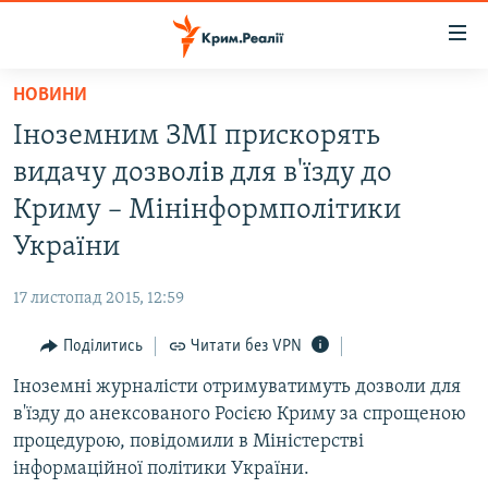
Доступність
посилання
Перейти
НОВИНИ
до
НОВИНИ
Іноземним ЗМІ прискорять
основного
ВОДА.КРИМ
матеріалу
видачу дозволів для в'їзду до
ВІДЕО ТА ФОТО
Перейти
Криму – Мінінформполітики
до
ПОЛІТИКА
України
основної
БЛОГИ
навігації
17 листопад 2015, 12:59
Перейти
ПОГЛЯД
до
Поділитись
Читати без VPN
ІНТЕРВ'Ю
пошуку
Іноземні журналісти отримуватимуть дозволи для
ВСЕ ЗА ДЕНЬ
в'їзду до анексованого Росією Криму за спрощеною
СПЕЦПРОЕКТИ
процедурою, повідомили в Міністерстві
інформаційної політики України.
ЯК ОБІЙТИ БЛОКУВАННЯ
ДЕПОРТАЦІЯ