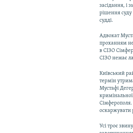
засідання, і 
рішення суду 
судді.
Адвокат Муст
проханням не
в СІЗО Сімфер
СІЗО немає ла
Київський ра
термін утрим
Мустафі Дегер
кримінальної 
Сімферополя.
оскаржувати 
Усі троє звин