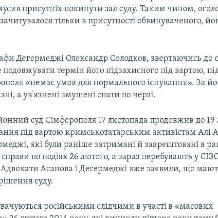
змусив присутніх покинути зал суду. Таким чином, ого
зачитувалося тільки в присутності обвинуваченого, йо
афи Дегермеджі Олександр Солодков, звертаючись до с
 подовжувати термін його підзахисного під вартою, пі
ополя «немає умов для нормального існування». За йо
зні, а ув'язнені змушені спати по черзі.
йонний суд Сімферополя 17 листопада продовжив до 19 
ання під вартою кримськотатарським активістам Алі А
меджі, які були раніше затримані й заарештовані в р
справи по подіях 26 лютого, а зараз перебувають у СІЗ
 Адвокати Асанова і Дегермеджі вже заявили, що мают
рішення суду.
увачуються російськими слідчими в участі в «масових