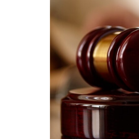
ВІДЕОУРОКИ «ELIFBE»
СВІДЧЕННЯ ОКУПАЦІЇ
УКРАЇНСЬКА ПРОБЛЕМА КРИМУ
ІНФОГРАФІКА