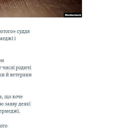
лютого» суддя
меджі і
фи
у числі родичі
ки й ветерани
в, що хоче
цю заяву деякі
гермеджі.
ого