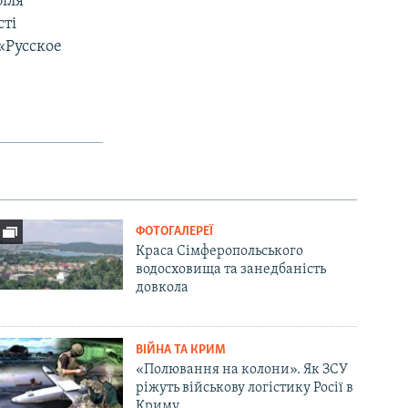
біля
сті
 «Русское
ФОТОГАЛЕРЕЇ
Краса Сімферопольського
водосховища та занедбаність
довкола
ВІЙНА ТА КРИМ
«Полювання на колони». Як ЗСУ
ріжуть військову логістику Росії в
Криму