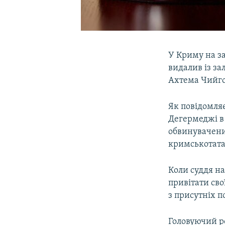
У Криму на за
видалив із за
Ахтема Чийго
Як повідомля
Дегермеджі в 
обвинувачени
кримськотата
Коли суддя н
привітати свої
з присутніх 
Головуючий р