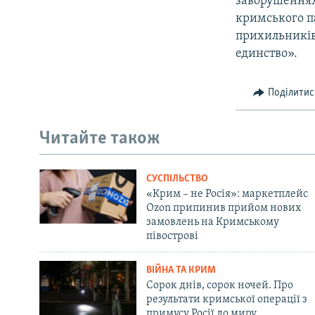
заворушеннях»
кримського па
прихильників 
единство».
Поділитис
Читайте також
СУСПІЛЬСТВО
«Крим – не Росія»: маркетплейс
Ozon припинив прийом нових
замовлень на Кримському
півострові
ВІЙНА ТА КРИМ
Сорок днів, сорок ночей. Про
результати кримської операції з
примусу Росії до миру