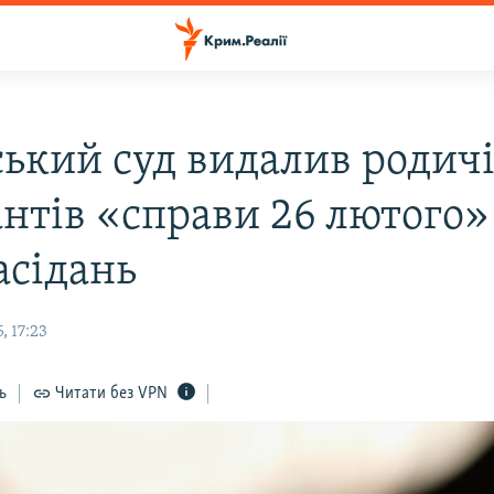
ький суд видалив родич
нтів «справи 26 лютого» 
асідань
, 17:23
ь
Читати без VPN