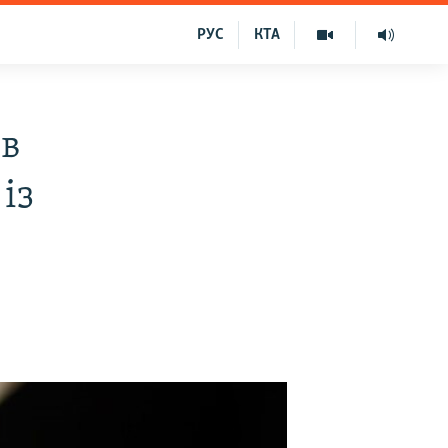
РУС
КТА
ів
із