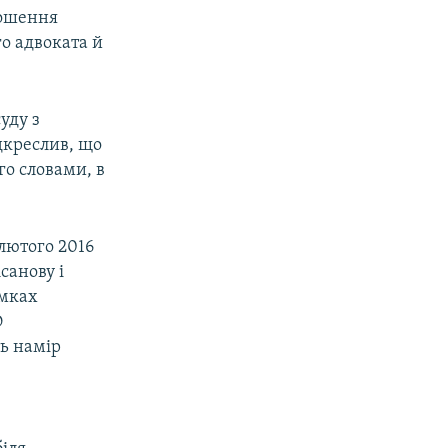
лошення
го адвоката й
уду з
дкреслив, що
го словами, в
лютого 2016
санову і
амках
О
ь намір