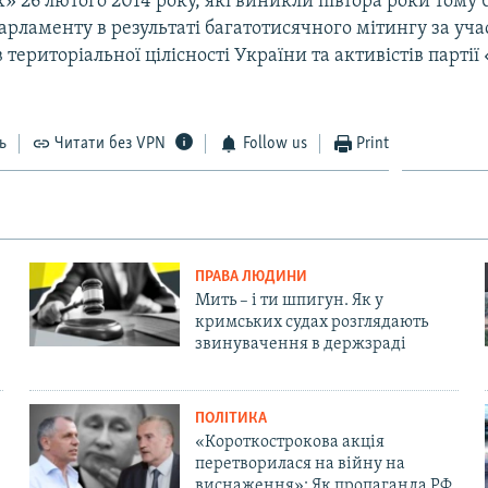
 26 лютого 2014 року, які виникли півтора роки тому 
рламенту в результаті багатотисячного мітингу за уча
територіальної цілісності України та активістів партії
ь
Читати без VPN
Follow us
Print
ПРАВА ЛЮДИНИ
Мить – і ти шпигун. Як у
кримських судах розглядають
звинувачення в держзраді
ПОЛІТИКА
«Короткострокова акція
перетворилася на війну на
виснаження»: Як пропаганда РФ