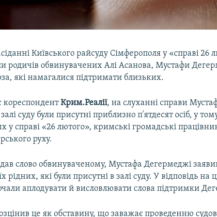
сіданні Київського райсуду Сімферополя у «справі 26 
ли родичів обвинувачених Алі Асанова, Мустафи Дегер
за, які намагалися підтримати близьких.
є кореспондент
Крим.Реалії
, на слуханні справи Муста
залі суду були присутні приблизно п'ятдесят осіб, у том
х у справі «26 лютого», кримські громадські працівни
рського руху.
адав слово обвинуваченому, Мустафа Дегермеджі заяви
х рідних, які були присутні в залі суду. У відповідь на 
почали аплодувати й висловлювати слова підтримки Де
озцінив це як обставину, що заважає проведенню судов