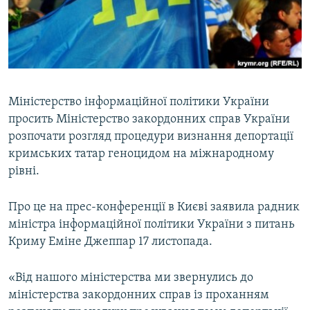
ВІДЕОУРОКИ «ELIFBE»
Русский
СВІДЧЕННЯ ОКУПАЦІЇ
Qırımtatar
УКРАЇНСЬКА ПРОБЛЕМА КРИМУ
ДОЛУЧАЙСЯ!
ІНФОГРАФІКА
Міністерство інформаційної політики України
просить Міністерство закордонних справ України
розпочати розгляд процедури визнання депортації
Усі сайти RFE/RL
кримських татар геноцидом на міжнародному
рівні.
Про це на прес-конференції в Києві заявила радник
міністра інформаційної політики України з питань
Криму Еміне Джеппар 17 листопада.
«Від нашого міністерства ми звернулись до
міністерства закордонних справ із проханням