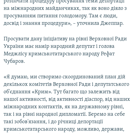
розпочати процедуру просування теми депортації
на міжнародних майданчиках, так як воно діяло з
просуванням питання голодомору. Там є люди,
досвід і знання процедури», – уточнила Джеппар.
Просувати дану ініціативу на рівні Верховної Ради
України має намір народний депутат і голова
Меджлісу кримськотатарського народу Рефат
Чубаров.
«Я думаю, ми створимо скоординований план дій
декількох комітетів Верховної Ради і депутатського
об'єднання «Крим». Тут багато що залежить від
нашої активності, від активності діаспор, від наших
міжнародних контактів, як на державному рівні,
так і на рівні народної дипломатії. Беремо на себе
такі зобов'язання, і до річниці депортації
кримськотатарського народу, можливо, держави,