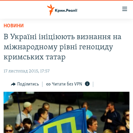
Доступність
посилання
Перейти
НОВИНИ
до
НОВИНИ
В Україні ініціюють визнання на
основного
ВОДА.КРИМ
матеріалу
міжнародному рівні геноциду
ВІДЕО ТА ФОТО
Перейти
кримських татар
до
ПОЛІТИКА
основної
17 листопад 2015, 17:57
БЛОГИ
навігації
Перейти
Поділитись
Читати без VPN
ПОГЛЯД
до
ІНТЕРВ'Ю
пошуку
ВСЕ ЗА ДЕНЬ
СПЕЦПРОЕКТИ
ЯК ОБІЙТИ БЛОКУВАННЯ
ДЕПОРТАЦІЯ