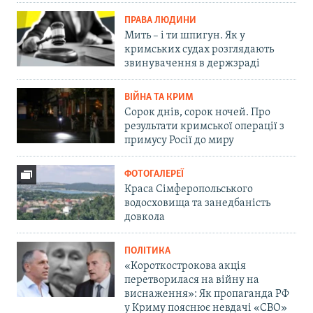
ПРАВА ЛЮДИНИ
Мить – і ти шпигун. Як у
кримських судах розглядають
звинувачення в держзраді
ВІЙНА ТА КРИМ
Сорок днів, сорок ночей. Про
результати кримської операції з
примусу Росії до миру
ФОТОГАЛЕРЕЇ
Краса Сімферопольського
водосховища та занедбаність
довкола
ПОЛІТИКА
«Короткострокова акція
перетворилася на війну на
виснаження»: Як пропаганда РФ
у Криму пояснює невдачі «СВО»