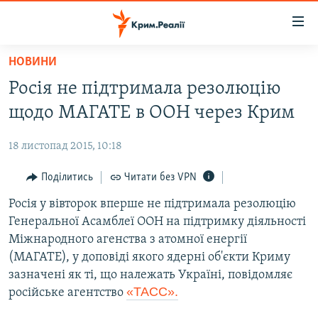
Доступність
посилання
Перейти
НОВИНИ
до
НОВИНИ
Росія не підтримала резолюцію
основного
ВОДА.КРИМ
матеріалу
щодо МАГАТЕ в ООН через Крим
ВІДЕО ТА ФОТО
Перейти
до
18 листопад 2015, 10:18
ПОЛІТИКА
основної
БЛОГИ
Поділитись
Читати без VPN
навігації
Перейти
ПОГЛЯД
Росія у вівторок вперше не підтримала резолюцію
до
Генеральної Асамблеї ООН на підтримку діяльності
ІНТЕРВ'Ю
пошуку
Міжнародного агенства з атомної енергії
ВСЕ ЗА ДЕНЬ
(МАГАТЕ), у доповіді якого ядерні об'єкти Криму
зазначені як ті, що належать Україні, повідомляє
СПЕЦПРОЕКТИ
«ТАСС».
російське агентство
ЯК ОБІЙТИ БЛОКУВАННЯ
ДЕПОРТАЦІЯ