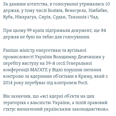
За даними агентства, в голосуванні утримались 10
ВІДЕОУРОКИ «ELIFBE»
Русский
держав, у тому числі Болівія, Венесуела, Зімбабве,
СВІДЧЕННЯ ОКУПАЦІЇ
Куба, Нікарагуа, Сирія, Судан, Танзанія і Чад.
Qırımtatar
УКРАЇНСЬКА ПРОБЛЕМА КРИМУ
При цьому 99 країн підтримали документ, ще 84
ДОЛУЧАЙСЯ!
ІНФОГРАФІКА
держав не було на табло для голосування.
Раніше міністр енергетики та вугільної
Усі сайти RFE/RL
промисловості України Володимир Демчишин у
перебігу виступу на 59-й сесії Генеральної
конференції МАГАТЕ у Відні порушив питання
контролю за ядерними об'єктами в Криму, який з
2014 року перебуває під контролем Росії.
Він зазначив, що «всі ядерні об'єкти на цих
територіях є власністю України, а їхній правовий
статус визначений українським законодавством».