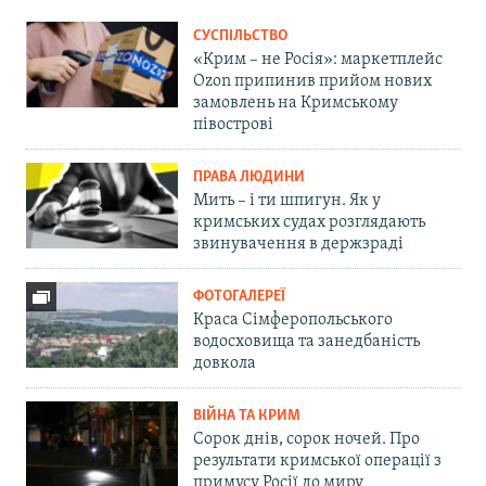
СУСПІЛЬСТВО
«Крим – не Росія»: маркетплейс
Ozon припинив прийом нових
замовлень на Кримському
півострові
ПРАВА ЛЮДИНИ
Мить – і ти шпигун. Як у
кримських судах розглядають
звинувачення в держзраді
ФОТОГАЛЕРЕЇ
Краса Сімферопольського
водосховища та занедбаність
довкола
ВІЙНА ТА КРИМ
Сорок днів, сорок ночей. Про
результати кримської операції з
примусу Росії до миру