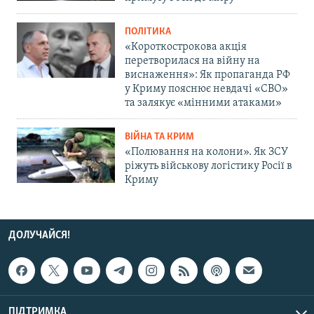
ПОЛІТИКА
«Короткострокова акція
перетворилася на війну на
виснаження»: Як пропаганда РФ
у Криму пояснює невдачі «СВО»
та залякує «мінними атаками»
ВІЙНА ТА КРИМ
«Полювання на колони». Як ЗСУ
ріжуть військову логістику Росії в
Криму
ДОЛУЧАЙСЯ!
ПІДТРИМКА