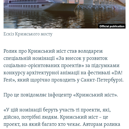
ВІДЕОУРОКИ «ELIFBE»
Русский
СВІДЧЕННЯ ОКУПАЦІЇ
Qırımtatar
УКРАЇНСЬКА ПРОБЛЕМА КРИМУ
Ескіз Кримського мосту
ДОЛУЧАЙСЯ!
ІНФОГРАФІКА
Ролик про Кримський міст став володарем
спеціальній номінації «За внесок у розвиток
Усі сайти RFE/RL
соціально-орієнтованих проектів» за підсумками
конкурсу архітектурної анімації на фестивалі «DA!
Fest», який щорічно проходить у Санкт-Петербурзі.
Про це повідомляє інфоцентр «Кримський міст».
«У цій номінації беруть участь ті проекти, які,
дійсно, потрібні людям. Кримський міст – це
проект, на який багато хто чекає. Авторам ролика