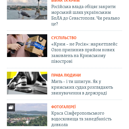
ВІЙНА ТА КРИМ
Російська влада обіцяє закрити
морський шлях українським
БпЛА до Севастополя. Чи реально
це?
СУСПІЛЬСТВО
«Крим – не Росія»: маркетплейс
Ozon припинив прийом нових
замовлень на Кримському
півострові
ПРАВА ЛЮДИНИ
Мить – і ти шпигун. Як у
кримських судах розглядають
звинувачення в держзраді
ФОТОГАЛЕРЕЇ
Краса Сімферопольського
водосховища та занедбаність
довкола