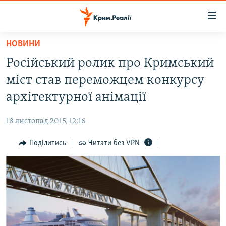
Доступність
посилання
Перейти
НОВИНИ
до
НОВИНИ
Російський ролик про Кримський
основного
ВОДА.КРИМ
матеріалу
міст став переможцем конкурсу
ВІДЕО ТА ФОТО
Перейти
архітектурної анімації
до
ПОЛІТИКА
основної
18 листопад 2015, 12:16
БЛОГИ
навігації
Перейти
Поділитись
Читати без VPN
ПОГЛЯД
до
ІНТЕРВ'Ю
пошуку
ВСЕ ЗА ДЕНЬ
СПЕЦПРОЕКТИ
ЯК ОБІЙТИ БЛОКУВАННЯ
ДЕПОРТАЦІЯ