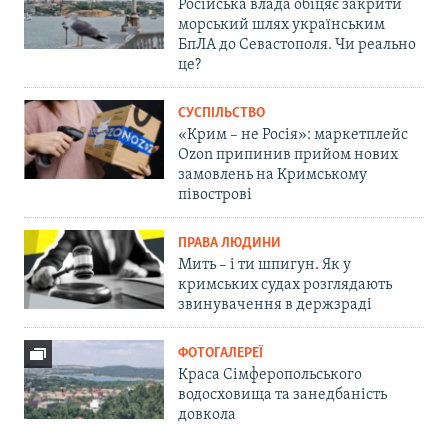
Російська влада обіцяє закрити
морський шлях українським
БпЛА до Севастополя. Чи реально
це?
СУСПІЛЬСТВО
«Крим – не Росія»: маркетплейс
Ozon припинив прийом нових
замовлень на Кримському
півострові
ПРАВА ЛЮДИНИ
Мить – і ти шпигун. Як у
кримських судах розглядають
звинувачення в держзраді
ФОТОГАЛЕРЕЇ
Краса Сімферопольського
водосховища та занедбаність
довкола