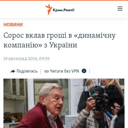
Доступність
посилання
Перейти
НОВИНИ
до
НОВИНИ
Сорос вклав гроші в «динамічну
основного
ВОДА.КРИМ
матеріалу
компанію» з України
ВІДЕО ТА ФОТО
Перейти
до
19 листопад 2015, 09:55
ПОЛІТИКА
основної
БЛОГИ
Поділитись
Читати без VPN
навігації
Перейти
ПОГЛЯД
до
ІНТЕРВ'Ю
пошуку
ВСЕ ЗА ДЕНЬ
СПЕЦПРОЕКТИ
ЯК ОБІЙТИ БЛОКУВАННЯ
ДЕПОРТАЦІЯ