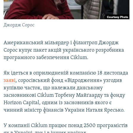
ВІДЕОУРОКИ «ELIFBE»
Русский
СВІДЧЕННЯ ОКУПАЦІЇ
Qırımtatar
Джордж Сорос
УКРАЇНСЬКА ПРОБЛЕМА КРИМУ
ДОЛУЧАЙСЯ!
ІНФОГРАФІКА
Американський мільярдер і філантроп Джордж
Сорос купує пакет акцій українського розробника
програмного забезпечення Ciklum.
Усі сайти RFE/RL
Як ідеться в оприлюдненій компанією 18 листопада
заяві
, соросівський фонд «Відродження» узгодив
купівлю часток, що належали данському
засновникові Ciklum Торбену Майґаарду та фонду
Horizon Capital, одним із засновників якого є
чинний міністр фінансів України Наталя Яресько.
У компанії Ciklum працює понад 2500 програмістів