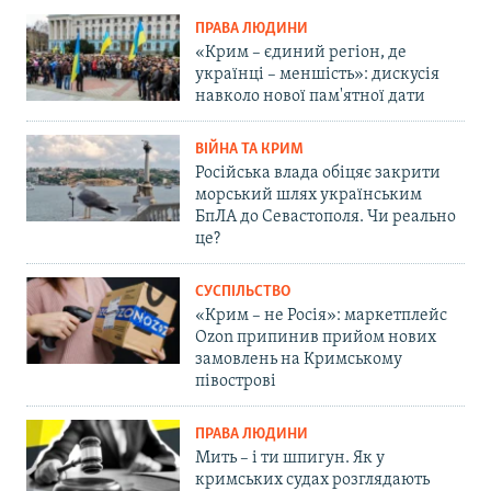
ПРАВА ЛЮДИНИ
«Крим – єдиний регіон, де
українці – меншість»: дискусія
навколо нової пам'ятної дати
ВІЙНА ТА КРИМ
Російська влада обіцяє закрити
морський шлях українським
БпЛА до Севастополя. Чи реально
це?
СУСПІЛЬСТВО
«Крим – не Росія»: маркетплейс
Ozon припинив прийом нових
замовлень на Кримському
півострові
ПРАВА ЛЮДИНИ
Мить – і ти шпигун. Як у
кримських судах розглядають