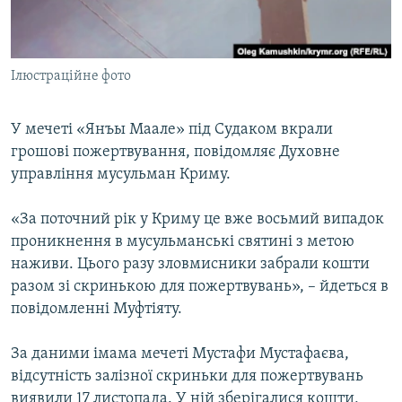
ВІДЕОУРОКИ «ELIFBE»
Русский
СВІДЧЕННЯ ОКУПАЦІЇ
Qırımtatar
Ілюстраційне фото
УКРАЇНСЬКА ПРОБЛЕМА КРИМУ
ДОЛУЧАЙСЯ!
ІНФОГРАФІКА
У мечеті «Янъы Маале» під Судаком вкрали
грошові пожертвування, повідомляє Духовне
управління мусульман Криму.
Усі сайти RFE/RL
«За поточний рік у Криму це вже восьмий випадок
проникнення в мусульманські святині з метою
наживи. Цього разу зловмисники забрали кошти
разом зі скринькою для пожертвувань», – йдеться в
повідомленні Муфтіяту.
За даними імама мечеті Мустафи Мустафаєва,
відсутність залізної скриньки для пожертвувань
виявили 17 листопада. У ній зберігалися кошти,