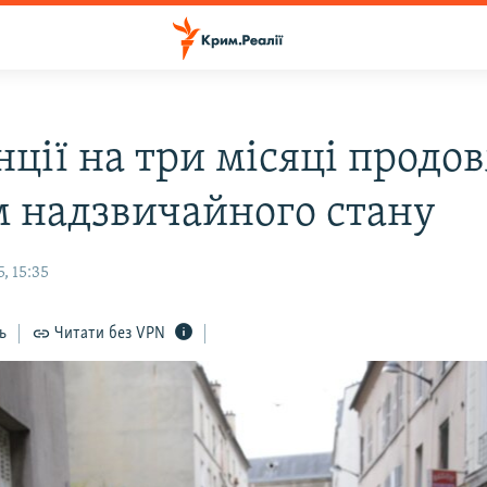
нції на три місяці прод
 надзвичайного стану
, 15:35
ь
Читати без VPN