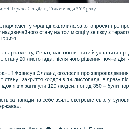
істі Парижа Сен-Дені, 19 листопада 2015 року
 парламенту Франції схвалила законопроект про пр
 надзвичайного стану на три місяці у зв’язку з терак
Парижі.
а парламенту, Сенат, має обговорити й ухвалити пр
о стану 20 листопада, після чого рішення почне діят
анції Франсуа Олланд оголосив про запровадження 
 стану і закриття кордонів 14 листопада, відразу піс
лідок яких загинули 129 людей, понад 350 – були пор
ість за напади на себе взяло екстремістське угрупов
ержава».