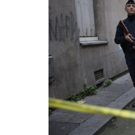
ВІДЕОУРОКИ «ELIFBE»
СВІДЧЕННЯ ОКУПАЦІЇ
УКРАЇНСЬКА ПРОБЛЕМА КРИМУ
ІНФОГРАФІКА