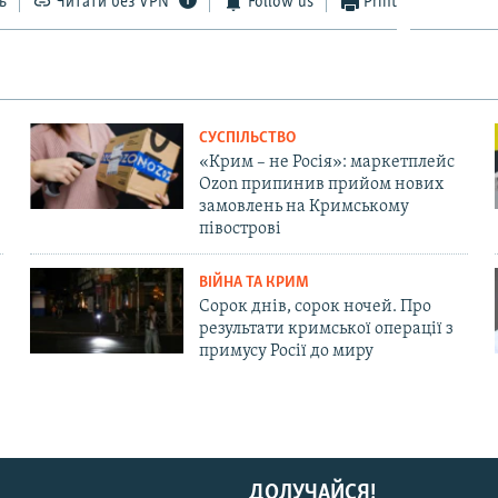
ь
Читати без VPN
Follow us
Print
СУСПІЛЬСТВО
«Крим – не Росія»: маркетплейс
Ozon припинив прийом нових
замовлень на Кримському
півострові
ВІЙНА ТА КРИМ
Сорок днів, сорок ночей. Про
результати кримської операції з
примусу Росії до миру
ДОЛУЧАЙСЯ!