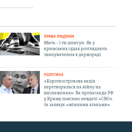
ПРАВА ЛЮДИНИ
Мить – і ти шпигун. Як у
кримських судах розглядають
звинувачення в держзраді
ПОЛІТИКА
«Короткострокова акція
перетворилася на війну на
виснаження»: Як пропаганда РФ
у Криму пояснює невдачі «СВО»
та залякує «мінними атаками»