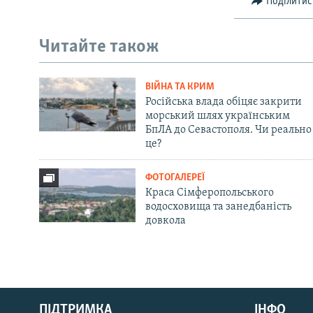
Поділитис
Читайте також
ВІЙНА ТА КРИМ
Російська влада обіцяє закрити
морський шлях українським
БпЛА до Севастополя. Чи реально
це?
ФОТОГАЛЕРЕЇ
Краса Сімферопольського
водосховища та занедбаність
довкола
Русский
ПІДТРИМКА
ІНФО
Qırımtatar