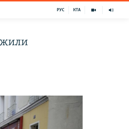
РУС
КТА
овжили