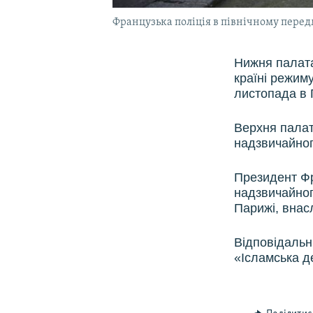
Французька поліція в північному передм
Нижня палата
країні режиму
листопада в 
Верхня палат
надзвичайног
Президент Фр
надзвичайного
Парижі, внас
Відповідальн
«Ісламська д