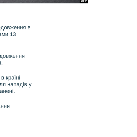
одовження в
тами 13
одовження
и.
в країні
ля нападів у
анені.
ання