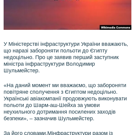
ВІДЕОУРОКИ «ELIFBE»
Русский
СВІДЧЕННЯ ОКУПАЦІЇ
Qırımtatar
УКРАЇНСЬКА ПРОБЛЕМА КРИМУ
ДОЛУЧАЙСЯ!
ІНФОГРАФІКА
У Міністерстві інфраструктури України вважають,
що наразі забороняти польоти до Єгипту
недоцільно. Про це заявив перший заступник
міністра інфраструктури Володимир
Усі сайти RFE/RL
Шульмейстер.
«На даний момент ми вважаємо, що забороняти
повітряне сполучення з Єгиптом недоцільно.
Українські авіакомпанії продовжують виконувати
польоти до Шарм-аш-Шейха за умови
неухильного дотримання посилених заходів
безпеки», – зазначив Шульмейстер.
За його словами,Мінфраструктури разом із