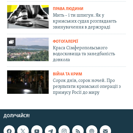
ПРАВА ЛЮДИНИ
Мить – і ти шпигун. Як у
кримських судах розглядають
звинувачення в держзраді
ФОТОГАЛЕРЕЇ
Краса Сімферопольського
водосховища та занедбаність
довкола
ВІЙНА ТА КРИМ
Сорок днів, сорок ночей. Про
результати кримської операції з
примусу Росії до миру
ДОЛУЧАЙСЯ!