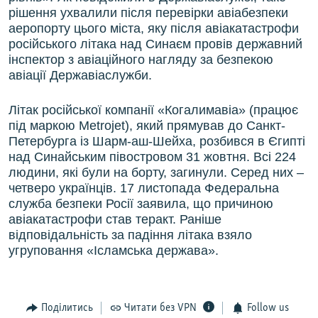
рішення ухвалили після перевірки авіабезпеки
аеропорту цього міста, яку після авіакатастрофи
російського літака над Синаєм провів державний
інспектор з авіаційного нагляду за безпекою
авіації Державіаслужби.
Літак російської компанії «Когалимавіа» (працює
під маркою Metrojet), який прямував до Санкт-
Петербурга із Шарм-аш-Шейха, розбився в Єгипті
над Синайським півостровом 31 жовтня. Всі 224
людини, які були на борту, загинули. Серед них –
четверо українців. 17 листопада Федеральна
служба безпеки Росії заявила, що причиною
авіакатастрофи став теракт. Раніше
відповідальність за падіння літака взяло
угруповання «Ісламська держава».
Поділитись
Читати без VPN
Follow us