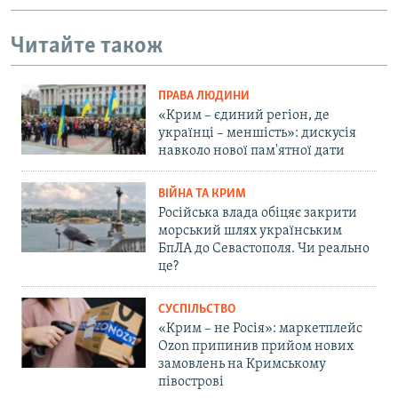
Читайте також
ПРАВА ЛЮДИНИ
«Крим – єдиний регіон, де
українці – меншість»: дискусія
навколо нової пам'ятної дати
ВІЙНА ТА КРИМ
Російська влада обіцяє закрити
морський шлях українським
БпЛА до Севастополя. Чи реально
це?
СУСПІЛЬСТВО
«Крим – не Росія»: маркетплейс
Ozon припинив прийом нових
замовлень на Кримському
півострові