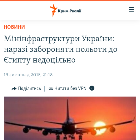
Доступність
посилання
Перейти
НОВИНИ
до
НОВИНИ
Мінінфраструктури України:
основного
ВОДА.КРИМ
матеріалу
наразі забороняти польоти до
ВІДЕО ТА ФОТО
Перейти
Єгипту недоцільно
до
ПОЛІТИКА
основної
19 листопад 2015, 21:18
БЛОГИ
навігації
Перейти
Поділитись
Читати без VPN
ПОГЛЯД
до
ІНТЕРВ'Ю
пошуку
ВСЕ ЗА ДЕНЬ
СПЕЦПРОЕКТИ
ЯК ОБІЙТИ БЛОКУВАННЯ
ДЕПОРТАЦІЯ