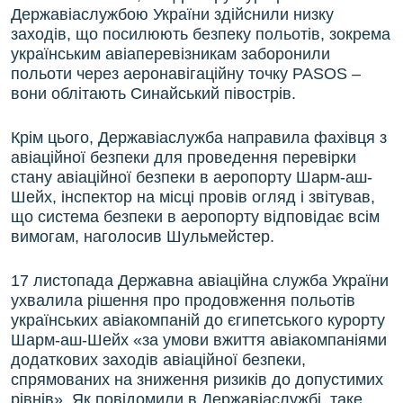
Державіаслужбою України здійснили низку
заходів, що посилюють безпеку польотів, зокрема
українським авіаперевізникам заборонили
польоти через аеронавігаційну точку PASOS –
вони облітають Синайський півострів.
Крім цього, Державіаслужба направила фахівця з
авіаційної безпеки для проведення перевірки
стану авіаційної безпеки в аеропорту Шарм-аш-
Шейх, інспектор на місці провів огляд і звітував,
що система безпеки в аеропорту відповідає всім
вимогам, наголосив Шульмейстер.
17 листопада Державна авіаційна служба України
ухвалила рішення про продовження польотів
українських авіакомпаній до єгипетського курорту
Шарм-аш-Шейх «за умови вжиття авіакомпаніями
додаткових заходів авіаційної безпеки,
спрямованих на зниження ризиків до допустимих
рівнів». Як повідомили в Державіаслужбі, таке