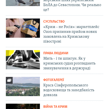
морський шлях українським
БпЛА до Севастополя. Чи реально
це?
СУСПІЛЬСТВО
«Крим – не Росія»: маркетплейс
Ozon припинив прийом нових
замовлень на Кримському
півострові
ПРАВА ЛЮДИНИ
Мить – і ти шпигун. Як у
кримських судах розглядають
звинувачення в держзраді
ФОТОГАЛЕРЕЇ
Краса Сімферопольського
водосховища та занедбаність
довкола
ВІЙНА ТА КРИМ