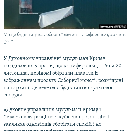
ВІДЕОУРОКИ «ELIFBE»
Русский
СВІДЧЕННЯ ОКУПАЦІЇ
Qırımtatar
УКРАЇНСЬКА ПРОБЛЕМА КРИМУ
Місце будівництва Соборної мечеті в Сімферополі, архівне
ДОЛУЧАЙСЯ!
ІНФОГРАФІКА
фото
У Духовному управлінні мусульман Криму
Усі сайти RFE/RL
повідомляють про те, що в Сімферополі, з 19 на 20
листопада, невідомі обірвали плакати із
зображенням проекту Соборної мечеті, розміщені
на паркані, де ведеться будівництво культової
споруди.
«Духовне управління мусульман Криму і
Севастополя розцінює подію як провокацію і
закликає одновірців зберігати спокій і не