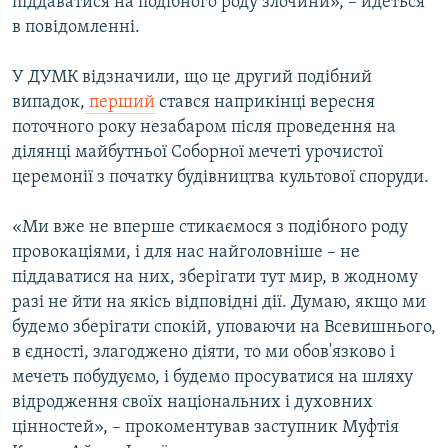
піддаватися на подібного роду злочини», – йдеться
в повідомленні.
У ДУМК відзначили, що це другий подібний
випадок,
перший
стався наприкінці вересня
поточного року незабаром після проведення на
ділянці майбутньої Соборної мечеті урочистої
церемонії з початку будівництва культової споруди.
«Ми вже не вперше стикаємося з подібного роду
провокаціями, і для нас найголовніше – не
піддаватися на них, зберігати тут мир, в жодному
разі не йти на якісь відповідні дії. Думаю, якщо ми
будемо зберігати спокій, уповаючи на Всевишнього,
в єдності, злагоджено діяти, то ми обов'язково і
мечеть побудуємо, і будемо просуватися на шляху
відродження своїх національних і духовних
цінностей», – прокоментував заступник Муфтія