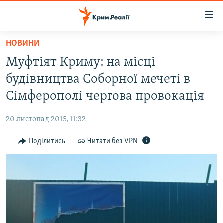
Доступність
посилання
Перейти
НОВИНИ
до
НОВИНИ
Муфтіят Криму: на місці
основного
ВОДА.КРИМ
матеріалу
будівництва Соборної мечеті в
ВІДЕО ТА ФОТО
Перейти
Сімферополі чергова провокація
до
ПОЛІТИКА
основної
20 листопад 2015, 11:32
БЛОГИ
навігації
Перейти
Поділитись
Читати без VPN
ПОГЛЯД
до
ІНТЕРВ'Ю
пошуку
ВСЕ ЗА ДЕНЬ
СПЕЦПРОЕКТИ
ЯК ОБІЙТИ БЛОКУВАННЯ
ДЕПОРТАЦІЯ