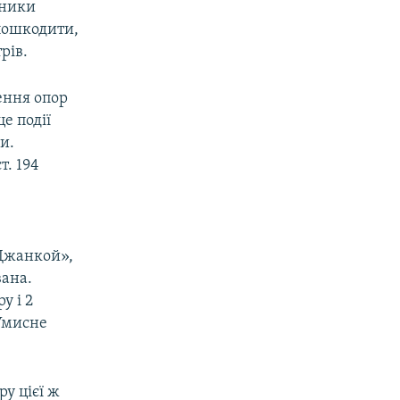
сники
 пошкодити,
рів.
ення опор
е події
и.
. 194
 Джанкой»,
вана.
у і 2
Умисне
ру цієї ж