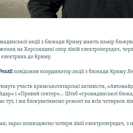
мадянської акції з блокади Криму мають намір блокув
жених на Херсонщині опор ліній електропередач, чере
 електрика до Криму.
Реалії
повідомив координатор акції з блокади Криму Ле
тимуть участь кримськотатарські активісти, «Автомай
йдар» і «Правий сектор»... Штаб «громадянської блок
ає тут, і ми блокуватимемо ремонт на всіх чотирьох лін
ми, зараз пошкоджено чотири лінії електропередач, з 