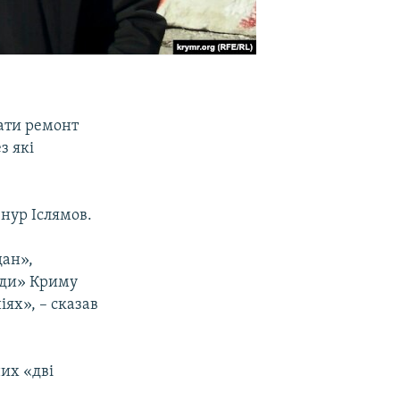
ати ремонт
з які
нур Іслямов.
дан»,
ади» Криму
іях», – сказав
них «дві