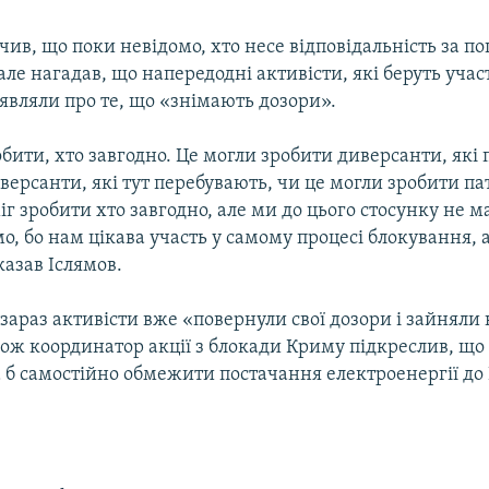
чив, що поки невідомо, хто несе відповідальність за 
але нагадав, що напередодні активісти, які беруть учас
аявляли про те, що «знімають дозори».
бити, хто завгодно. Це могли зробити диверсанти, які
версанти, які тут перебувають, чи це могли зробити па
іг зробити хто завгодно, але ми до цього стосунку не 
, бо нам цікава участь у самому процесі блокування, а
казав Іслямов.
 зараз активісти вже «повернули свої дозори і зайняли 
кож координатор акції з блокади Криму підкреслив, що
 б самостійно обмежити постачання електроенергії до