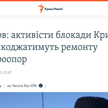
ов: активісти блокади К
коджатимуть ремонту
роопор
, 13:47
ь
Читати без VPN