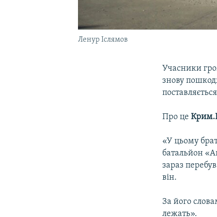
Ленур Іслямов
Учасники гро
знову пошкод
поставляється
Про це
Крим.
«У цьому бра
батальйон «А
зараз перебув
він.
За його слова
лежать».