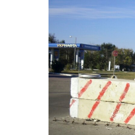
ВІДЕОУРОКИ «ELIFBE»
СВІДЧЕННЯ ОКУПАЦІЇ
УКРАЇНСЬКА ПРОБЛЕМА КРИМУ
ІНФОГРАФІКА