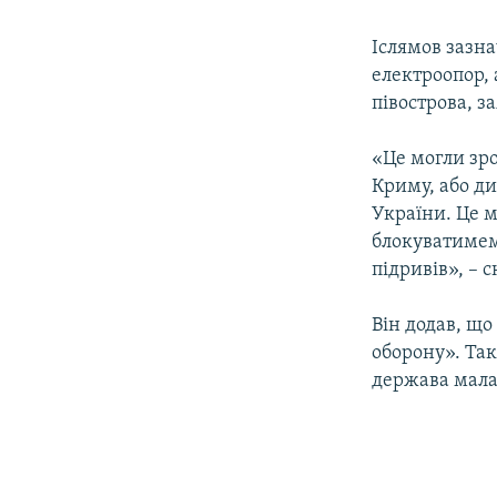
Іслямов зазна
електроопор, 
півострова, з
«Це могли зро
Криму, або ди
України. Це м
блокуватимемо
підривів», – с
Він додав, що
оборону». Та
держава мала