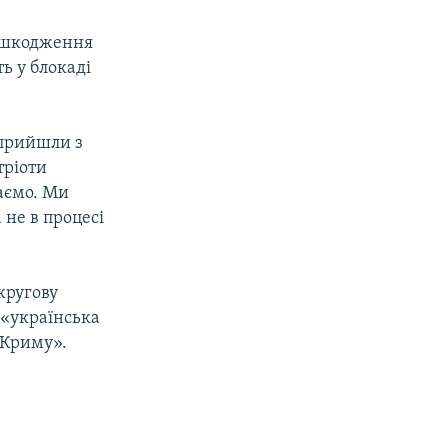
пошкодження
ть у блокаді
 прийшли з
тріоти
маємо. Ми
 не в процесі
кругову
 «українська
 Криму».