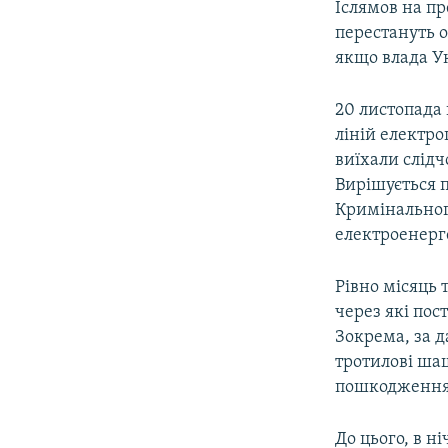
Іслямов на пр
перестануть 
якщо влада Ук
20 листопада
ліній електро
виїхали слідч
Вирішується 
Кримінальног
електроенерг
Рівно місяць
через які пос
Зокрема, за д
тротилові ша
пошкодження 
До цього, в н