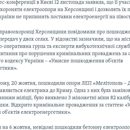
ес-конференції в Києві 12 листопада заявила, що її уча
охороняти електроопори на Херсонщині і дозволять їх
раїни не припинить поставки електроенергії на півост
 правоохоронці Херсонщини повідомили про пошкодж
передач у двох селах. У відомстві зазначили, що на місц
о-оперативна група та експерти вибухотехнічної служб
питання про порушення кримінальних проваджень за ст
о кодексу України – «Умисне пошкодження об'єктів
етики».
 тому, 20 жовтня, пошкодили опори ЛЕП «Мелітополь –
тавляється електрика до Криму. Одна з них була заміно
аними міліції, було виявлено 3 мінометні міни 82 калібр
шки. Відкрито кримінальне провадження за статтею «
об'єктів електроенергетики».
іч на 6 жовтня, невідомі пошкодили бетонну електроопо