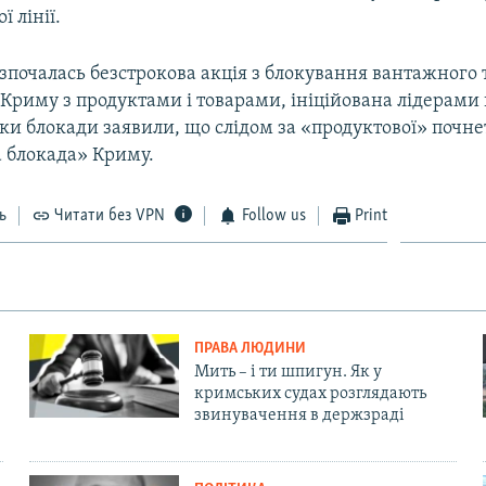
 лінії.
зпочалась безстрокова акція з блокування вантажного 
 Криму з продуктами і товарами, ініційована лідерам
ки блокади заявили, що слідом за «продуктової» почне
 блокада» Криму.
ь
Читати без VPN
Follow us
Print
ПРАВА ЛЮДИНИ
Мить – і ти шпигун. Як у
кримських судах розглядають
звинувачення в держзраді