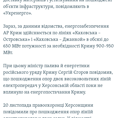
доставку матеріалів і устаткування на пошкоджені
об'єкти інфраструктури, повідомляють в
«Укренерго».
Зараз, за даними відомства, енергозабезпечення
АР Крим здійснюється по лініях «Каховська –
Островська» і «Каховська – Джанкой» в обсязі до
650 МВт потужності за необхідності Криму 900-950
МВт.
При цьому міністр палива й енергетики
російського уряду Криму Сергій Єгоров повідомив,
що пошкодження опор двох високовольтних ліній
електропередач у Херсонській області поки не
вплинуло на енергопостачання Криму.
20 листопада правоохоронці Херсонщини
повідомили про пошкодження опор лініій