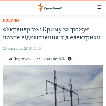
Доступність
посилання
Перейти
НОВИНИ
до
НОВИНИ
«Укренерго»: Криму загрожує
основного
ВОДА.КРИМ
матеріалу
повне відключення від електрики
ВІДЕО ТА ФОТО
Перейти
до
20 листопад 2015, 14:10
ПОЛІТИКА
основної
БЛОГИ
Поділитись
Читати без VPN
навігації
Перейти
ПОГЛЯД
до
ІНТЕРВ'Ю
пошуку
ВСЕ ЗА ДЕНЬ
СПЕЦПРОЕКТИ
ЯК ОБІЙТИ БЛОКУВАННЯ
ДЕПОРТАЦІЯ