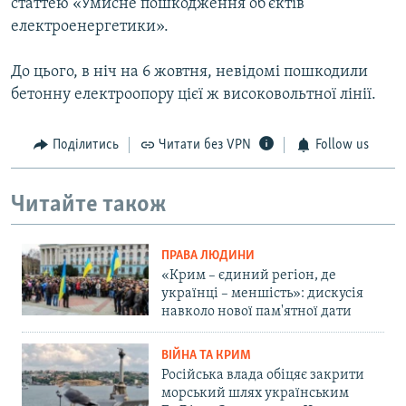
статтею «Умисне пошкодження об'єктів
електроенергетики».
До цього, в ніч на 6 жовтня, невідомі пошкодили
бетонну електроопору цієї ж високовольтної лінії.
Поділитись
Читати без VPN
Follow us
Читайте також
ПРАВА ЛЮДИНИ
«Крим – єдиний регіон, де
українці – меншість»: дискусія
навколо нової пам'ятної дати
ВІЙНА ТА КРИМ
Російська влада обіцяє закрити
морський шлях українським