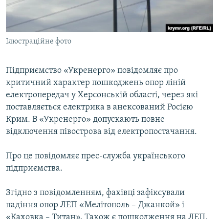
ВІДЕОУРОКИ «ELIFBE»
Русский
СВІДЧЕННЯ ОКУПАЦІЇ
Qırımtatar
Ілюстраційне фото
УКРАЇНСЬКА ПРОБЛЕМА КРИМУ
ДОЛУЧАЙСЯ!
ІНФОГРАФІКА
Підприємство «Укренерго» повідомляє про
критичний характер пошкоджень опор ліній
електропередач у Херсонській області, через які
Усі сайти RFE/RL
поставляється електрика в анексований Росією
Крим. В «Укренерго» допускають повне
відключення півострова від електропостачання.
Про це повідомляє прес-служба українського
підприємства.
Згідно з повідомленням, фахівці зафіксували
падіння опор ЛЕП «Мелітополь – Джанкой» і
«Каховка – Титан». Також є пошкодження на ЛЕП,