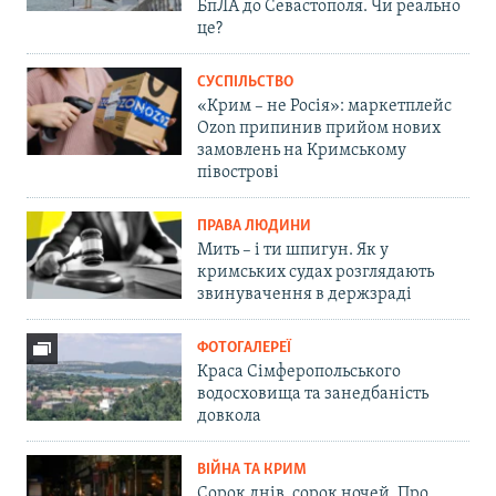
БпЛА до Севастополя. Чи реально
це?
СУСПІЛЬСТВО
«Крим – не Росія»: маркетплейс
Ozon припинив прийом нових
замовлень на Кримському
півострові
ПРАВА ЛЮДИНИ
Мить – і ти шпигун. Як у
кримських судах розглядають
звинувачення в держзраді
ФОТОГАЛЕРЕЇ
Краса Сімферопольського
водосховища та занедбаність
довкола
ВІЙНА ТА КРИМ
Сорок днів, сорок ночей. Про