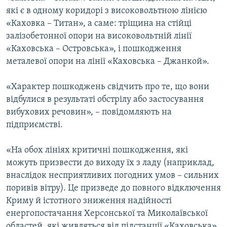
які є в одному коридорі з високовольтною лінією
«Каховка – Титан», а саме: тріщина на стійці
залізобетонної опори на високовольтній лінії
«Каховська – Островська», і пошкодження
металевої опори на лінії «Каховська – Джанкой».
«Характер пошкоджень свідчить про те, що вони
відбулися в результаті обстрілу або застосування
вибухових речовин», – повідомляють на
підприємстві.
«На обох лініях критичні пошкодження, які
можуть призвести до виходу їх з ладу (наприклад,
внаслідок несприятливих погодних умов – сильних
поривів вітру). Це призведе до повного відключення
Криму й істотного зниження надійності
енергопостачання Херсонської та Миколаївської
областей, які живляться від підстанції «Каховська»,