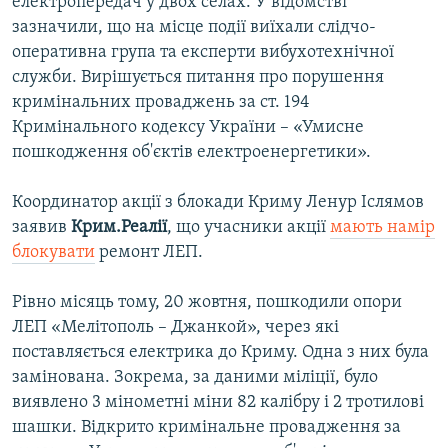
електропередач у двох селах. У відомстві
зазначили, що на місце події виїхали слідчо-
оперативна група та експерти вибухотехнічної
служби. Вирішується питання про порушення
кримінальних проваджень за ст. 194
Кримінального кодексу України – «Умисне
пошкодження об'єктів електроенергетики».
Координатор акції з блокади Криму Ленур Іслямов
заявив
Крим.Реалії
, що учасники акції
мають намір
блокувати
ремонт ЛЕП.
Рівно місяць тому, 20 жовтня, пошкодили опори
ЛЕП «Мелітополь – Джанкой», через які
поставляється електрика до Криму. Одна з них була
замінована. Зокрема, за даними міліції, було
виявлено 3 мінометні міни 82 калібру і 2 тротилові
шашки. Відкрито кримінальне провадження за