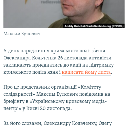
ВІДЕОУРОКИ «ELIFBE»
Русский
СВІДЧЕННЯ ОКУПАЦІЇ
Qırımtatar
УКРАЇНСЬКА ПРОБЛЕМА КРИМУ
Максим Буткевич
ДОЛУЧАЙСЯ!
ІНФОГРАФІКА
У день народження кримського політв'язня
Олександра Кольченка 26 листопада активісти
Усі сайти RFE/RL
закликають приєднатись до акції на підтримку
кримського політв'язня і
написати йому листа
.
Про це представник організації «Комітету
солідарності» Максим Буткевич повідомив на
брифінгу в «Українському кризовому медіа-
центрі» у Києві 20 листопада.
За його словами, Олександру Кольченку, Олегу