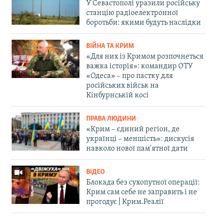
У Севастополі уразили російську
станцію радіоелектронної
боротьби: якими будуть наслідки
ВІЙНА ТА КРИМ
«Для них із Кримом розпочнеться
важка історія»: командир ОТУ
«Одеса» – про пастку для
російських військ на
Кінбурнській косі
ПРАВА ЛЮДИНИ
«Крим – єдиний регіон, де
українці – меншість»: дискусія
навколо нової пам'ятної дати
ВІДЕО
Блокада без сухопутної операції:
Крим сам себе не заправить і не
прогодує | Крим.Реалії