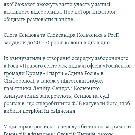
якої бажаючі зможуть взяти участь у записі
вітального відеоролика. Про неї організатори
обіцяють розповісти пізніше.
Олега Сенцова та Олександра Кольченка в Росії
засудили до 20 і 10 років колонії відповідно.
Їх звинуватили у створенні осередку забороненого
в Росії «Правого сектора», підпалі офісів «Російської
громади Криму» і партії «Єдина Росія» в
Сімферополі, а також у підготовці вибуху
пам'ятника Леніну. Сенцов і Кольченко
звинувачення заперечують, Сенцов на суді
розповів, що співробітники ФСБ катували його, щоб
вибити потрібні їм свідчення.
У цій справі російські спецслужби також затримали
Геннадій Афанасьєв і Олексій Чирній, також