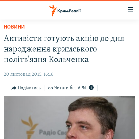
Доступність
посилання
Перейти
НОВИНИ
до
НОВИНИ
Активісти готують акцію до дня
основного
ВОДА.КРИМ
матеріалу
народження кримського
ВІДЕО ТА ФОТО
Перейти
політв'язня Кольченка
до
ПОЛІТИКА
основної
20 листопад 2015, 16:16
БЛОГИ
навігації
Перейти
Поділитись
Читати без VPN
ПОГЛЯД
до
ІНТЕРВ'Ю
пошуку
ВСЕ ЗА ДЕНЬ
СПЕЦПРОЕКТИ
ЯК ОБІЙТИ БЛОКУВАННЯ
ДЕПОРТАЦІЯ