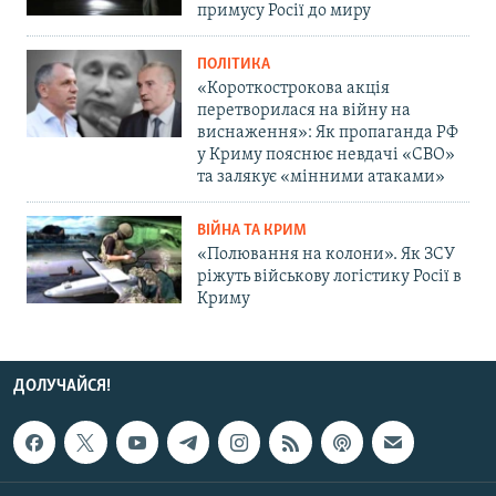
примусу Росії до миру
ПОЛІТИКА
«Короткострокова акція
перетворилася на війну на
виснаження»: Як пропаганда РФ
у Криму пояснює невдачі «СВО»
та залякує «мінними атаками»
ВІЙНА ТА КРИМ
«Полювання на колони». Як ЗСУ
ріжуть військову логістику Росії в
Криму
ДОЛУЧАЙСЯ!