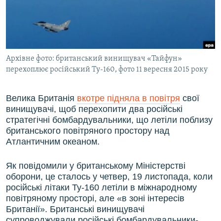
ВІДЕОУРОКИ «ELIFBE»
Русский
СВІДЧЕННЯ ОКУПАЦІЇ
Qırımtatar
УКРАЇНСЬКА ПРОБЛЕМА КРИМУ
Архівне фото: британський винищувач «Тайфун»
ДОЛУЧАЙСЯ!
ІНФОГРАФІКА
перехоплює російський Ту-160, фото 11 вересня 2015 року
Велика Британія
вкотре підняла в повітря
свої
Усі сайти RFE/RL
винищувачі, щоб перехопити два російські
стратегічні бомбардувальники, що летіли поблизу
британського повітряного простору над
Атлантичним океаном.
Як повідомили у британському Міністерстві
оборони, це сталось у четвер, 19 листопада, коли
російські літаки Ту-160 летіли в міжнародному
повітряному просторі, але «в зоні інтересів
Британії». Британські винищувачі
супроводжували російські бомбардувальники-