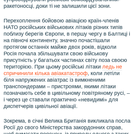
ракетоносці, доки ті не залишили цієї зони.
Перехоплення бойовою авіацією країн-членів
НАТО російських військових літаків різних типів
поблизу берегів Європи, в першу чергу в Балтиці і
на півночі континенту, значно почастішали
протягом останніх майже двох років, відколи
Росія почала збільшувати свою військову
присутність у багатьох частинах світу поза своєю
територією. При цьому російські літаки
ледь не
спричинили кілька авіакатастроф
, коли летіли
біля напружених авіатрас із вимкненими
транспондерами – пристроями, якими літаки
позначають себе в цивільному повітряному русі, –
і через це ставали практично «невидимі» для
диспетчерів цивільної авіації.
Зокрема, в січні Велика Британія викликала посла
Росії до свого Міністерства закордонних справ,