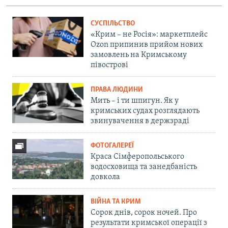
СУСПІЛЬСТВО
«Крим – не Росія»: маркетплейс
Ozon припинив прийом нових
замовлень на Кримському
півострові
ПРАВА ЛЮДИНИ
Мить – і ти шпигун. Як у
кримських судах розглядають
звинувачення в держзраді
ФОТОГАЛЕРЕЇ
Краса Сімферопольського
водосховища та занедбаність
довкола
ВІЙНА ТА КРИМ
Сорок днів, сорок ночей. Про
результати кримської операції з