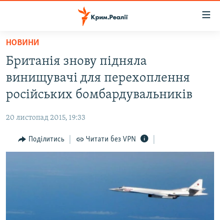
Доступність
посилання
Перейти
НОВИНИ
до
НОВИНИ
Британія знову підняла
основного
ВОДА.КРИМ
матеріалу
винищувачі для перехоплення
ВІДЕО ТА ФОТО
Перейти
російських бомбардувальників
до
ПОЛІТИКА
основної
20 листопад 2015, 19:33
БЛОГИ
навігації
Перейти
Поділитись
Читати без VPN
ПОГЛЯД
до
ІНТЕРВ'Ю
пошуку
ВСЕ ЗА ДЕНЬ
СПЕЦПРОЕКТИ
ЯК ОБІЙТИ БЛОКУВАННЯ
ДЕПОРТАЦІЯ