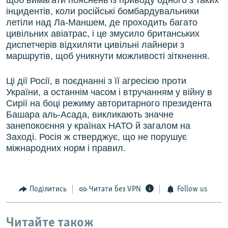
щоб вимагати пояснень із приводу одного з таких
інцидентів, коли російські бомбардувальники
летіли над Ла-Маншем, де проходить багато
цивільних авіатрас, і це змусило британських
диспетчерів відхиляти цивільні лайнери з
маршрутів, щоб уникнути можливості зіткнення.
Ці дії Росії, в поєднанні з її агресією проти
України, а останнім часом і втручанням у війну в
Сирії на боці режиму авторитарного президента
Башара аль-Асада, викликають значне
занепокоєння у країнах НАТО й загалом на
Заході. Росія ж стверджує, що не порушує
міжнародних норм і правил.
Поділитись
Читати без VPN
Follow us
Читайте також