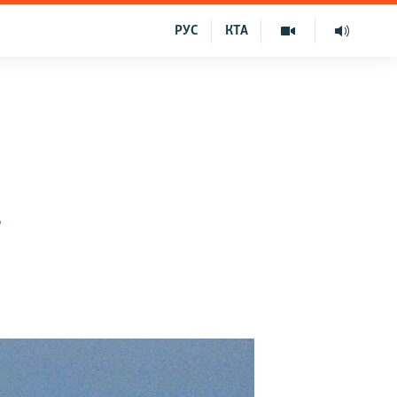
РУС
КТА
в