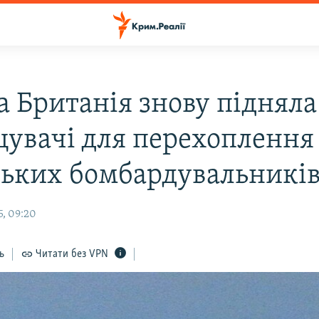
а Британія знову підняла
увачі для перехоплення
ських бомбардувальникі
5, 09:20
ь
Читати без VPN