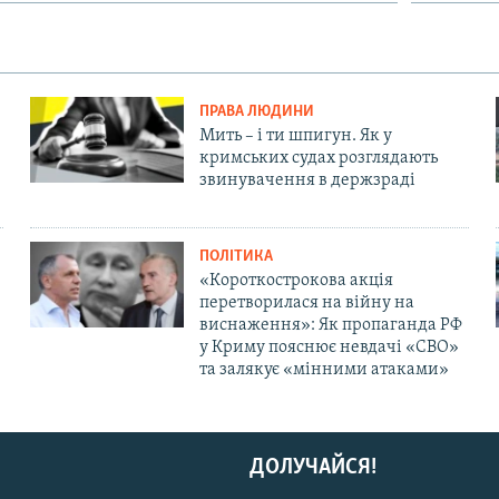
ПРАВА ЛЮДИНИ
Мить – і ти шпигун. Як у
кримських судах розглядають
звинувачення в держзраді
ПОЛІТИКА
«Короткострокова акція
перетворилася на війну на
виснаження»: Як пропаганда РФ
у Криму пояснює невдачі «СВО»
та залякує «мінними атаками»
ДОЛУЧАЙСЯ!