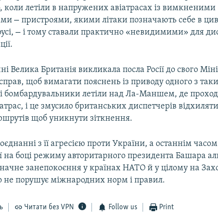
ф, коли летіли в напружених авіатрасах із вимкненими
–
ами
пристроями, якими літаки позначають себе в ци
–
усі,
і тому ставали практично «невидимими» для ди
ції.
чні Велика Британія викликала посла Росії до свого Мін
прав, щоб вимагати пояснень із приводу одного з таки
кі бомбардувальники летіли над Ла-Маншем, де проход
атрас, і це змусило британських диспетчерів відхиляти
ршрутів щоб уникнути зіткнення.
у поєднанні з її агресією проти України, а останнім часо
ії на боці режиму авторитарного президента Башара ал
ачне занепокоєння у країнах НАТО й у цілому на Заход
о не порушує міжнародних норм і правил.
ь
Читати без VPN
Follow us
Print