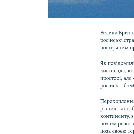
Велика Британ
російські стр
повітряним п
Як повідомили
листопада, ко
просторі, але
російські бом
Перехоплення
різних типів 
континенту, 
почала різко 
поза своєю те