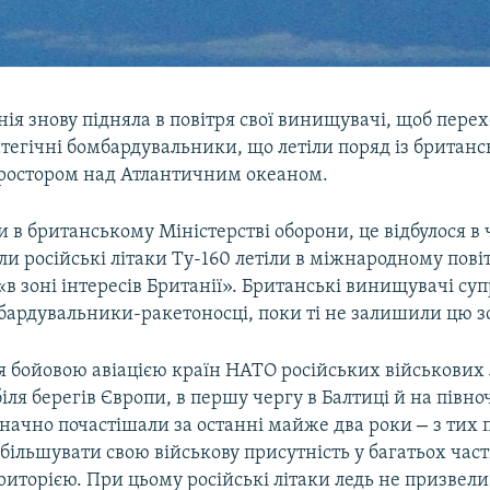
ія знову підняла в повітря свої винищувачі, щоб пере
атегічні бомбардувальники, що летіли поряд із британ
ростором над Атлантичним океаном.
 в британському Міністерстві оборони, це відбулося в 
ли російські літаки Ту-160 летіли в міжнародному пов
 «в зоні інтересів Британії». Британські винищувачі с
бардувальники-ракетоносці, поки ті не залишили цю з
 бойовою авіацією країн НАТО російських військових 
біля берегів Європи, в першу чергу в Балтиці й на півно
–
значно почастішали за останні майже два роки
з тих 
збільшувати свою військову присутність у багатьох част
риторією. При цьому російські літаки ледь не призвели