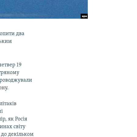
хопити два
ським
четвер 19
ітряному
упроводжували
ону.
літаків
чі
пір, як Росія
инах світу
 до декільком