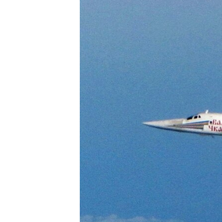
ВІДЕОУРОКИ «ELIFBE»
СВІДЧЕННЯ ОКУПАЦІЇ
УКРАЇНСЬКА ПРОБЛЕМА КРИМУ
ІНФОГРАФІКА