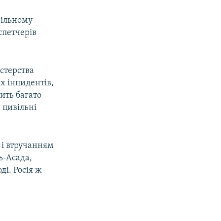
вільному
спетчерів
істерства
х інцидентів,
ить багато
 цивільні
м і втручанням
ь-Асада,
і. Росія ж