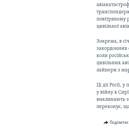
авіакатастро
транспондер
повітряному р
цивільної авіа
Зокрема, в сі
закордонних с
коли російсь
цивільних аві
лайнери з ма
Ці дії Росії, 
у війну в Сир
викликають зн
переконує, щ
Поділитис