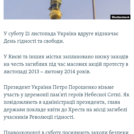
ВІДЕОУРОКИ «ELIFBE»
Русский
СВІДЧЕННЯ ОКУПАЦІЇ
Qırımtatar
УКРАЇНСЬКА ПРОБЛЕМА КРИМУ
У суботу 21 листопада Україна вдруге відзначає
ДОЛУЧАЙСЯ!
ІНФОГРАФІКА
День гідності та свободи.
У Києві та інших містах заплановано низку заходів
на честь загиблих під час масових акцій протесту в
Усі сайти RFE/RL
–
листопаді 2013
лютому 2014 років.
Президент України Петро Порошенко візьме
участь у церемонії пам'яті героїв Небесної Сотні. Як
повідомляють в адміністрації президента, глава
держави покладе квіти до Хреста на місці загибелі
учасників Революції гідності.
Правоохоронці в суботу посилюють заходи безпеки