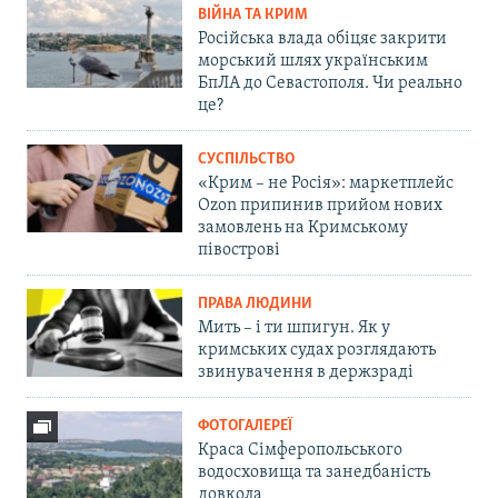
ВІЙНА ТА КРИМ
Російська влада обіцяє закрити
морський шлях українським
БпЛА до Севастополя. Чи реально
це?
СУСПІЛЬСТВО
«Крим – не Росія»: маркетплейс
Ozon припинив прийом нових
замовлень на Кримському
півострові
ПРАВА ЛЮДИНИ
Мить – і ти шпигун. Як у
кримських судах розглядають
звинувачення в держзраді
ФОТОГАЛЕРЕЇ
Краса Сімферопольського
водосховища та занедбаність
довкола