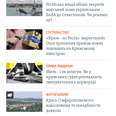
Російська влада обіцяє закрити
морський шлях українським
БпЛА до Севастополя. Чи реально
це?
СУСПІЛЬСТВО
«Крим – не Росія»: маркетплейс
Ozon припинив прийом нових
замовлень на Кримському
півострові
ПРАВА ЛЮДИНИ
Мить – і ти шпигун. Як у
кримських судах розглядають
звинувачення в держзраді
ФОТОГАЛЕРЕЇ
Краса Сімферопольського
водосховища та занедбаність
довкола