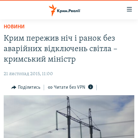
Доступність
посилання
Перейти
НОВИНИ
до
НОВИНИ
Крим пережив ніч і ранок без
основного
ВОДА.КРИМ
матеріалу
аварійних відключень світла –
ВІДЕО ТА ФОТО
Перейти
кримський міністр
до
ПОЛІТИКА
основної
21 листопад 2015, 11:00
БЛОГИ
навігації
Перейти
Поділитись
Читати без VPN
ПОГЛЯД
до
ІНТЕРВ'Ю
пошуку
ВСЕ ЗА ДЕНЬ
СПЕЦПРОЕКТИ
ЯК ОБІЙТИ БЛОКУВАННЯ
ДЕПОРТАЦІЯ