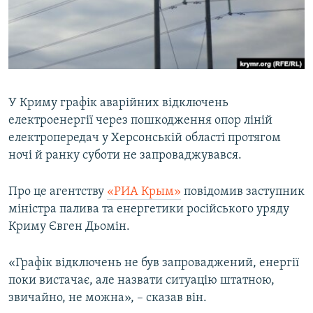
ВІДЕОУРОКИ «ELIFBE»
Русский
СВІДЧЕННЯ ОКУПАЦІЇ
Qırımtatar
УКРАЇНСЬКА ПРОБЛЕМА КРИМУ
ДОЛУЧАЙСЯ!
ІНФОГРАФІКА
У Криму графік аварійних відключень
електроенергії через пошкодження опор ліній
електропередач у Херсонській області протягом
Усі сайти RFE/RL
ночі й ранку суботи не запроваджувався.
Про це агентству
«РИА Крым»
повідомив заступник
міністра палива та енергетики російського уряду
Криму Євген Дьомін.
«Графік відключень не був запроваджений, енергії
поки вистачає, але назвати ситуацію штатною,
звичайно, не можна», – сказав він.