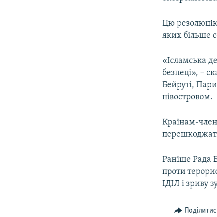
ВІДЕОУРОКИ «ELIFBE»
СВІДЧЕННЯ ОКУПАЦІЇ
Цю резолюцію 
яких більше с
УКРАЇНСЬКА ПРОБЛЕМА КРИМУ
ІНФОГРАФІКА
«Ісламська д
безпеці», – с
Бейруті, Пар
півостровом.
Країнам-член
перешкоджати 
Раніше Рада 
проти терори
ІДІЛ і зриву 
Поділитис