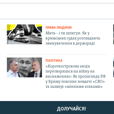
ПРАВА ЛЮДИНИ
Мить – і ти шпигун. Як у
кримських судах розглядають
звинувачення в держзраді
ПОЛІТИКА
«Короткострокова акція
перетворилася на війну на
виснаження»: Як пропаганда РФ
у Криму пояснює невдачі «СВО»
та залякує «мінними атаками»
ДОЛУЧАЙСЯ!