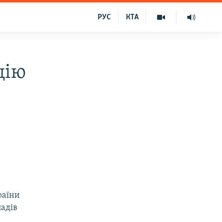
РУС
КТА
цію
раїни
падів