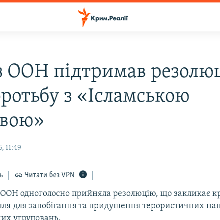
з ООН підтримав резолю
оротьбу з «Ісламською
авою»
, 11:49
ь
Читати без VPN
 ООН одноголосно прийняла резолюцію, що закликає к
илля для запобігання та придушення терористичних на
ких угруповань.