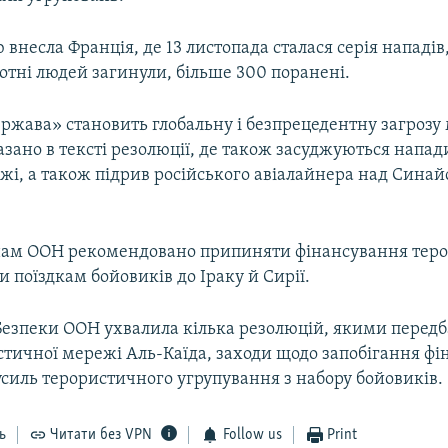
внесла Франція, де 13 листопада сталася серія нападів,
отні людей загинули, більше 300 поранені.
ержава» становить глобальну і безпрецедентну загрозу
казано в тексті резолюції, де також засуджуються напад
ижі, а також підрив російського авіалайнера над Сина
ам ООН рекомендовано припиняти фінансування тер
поїздкам бойовиків до Іраку й Сирії.
Безпеки ООН ухвалила кілька резолюцій, якими передба
стичної мережі Аль-Каїда, заходи щодо запобігання ф
зусиль терористичного угрупування з набору бойовиків.
ь
Читати без VPN
Follow us
Print