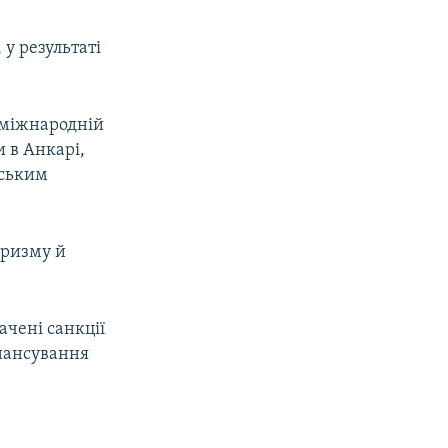
 у результаті
 міжнародній
и в Анкарі,
йським
оризму й
чені санкції
інансування