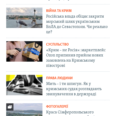
ВІЙНА ТА КРИМ
Російська влада обіцяє закрити
морський шлях українським
БпЛА до Севастополя. Чи реально
це?
СУСПІЛЬСТВО
«Крим – не Росія»: маркетплейс
Ozon припинив прийом нових
замовлень на Кримському
півострові
ПРАВА ЛЮДИНИ
Мить – і ти шпигун. Як у
кримських судах розглядають
звинувачення в держзраді
ФОТОГАЛЕРЕЇ
Краса Сімферопольського