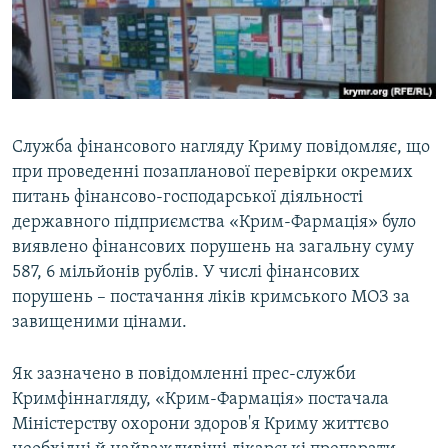
ВІДЕОУРОКИ «ELIFBE»
Русский
СВІДЧЕННЯ ОКУПАЦІЇ
Qırımtatar
УКРАЇНСЬКА ПРОБЛЕМА КРИМУ
ДОЛУЧАЙСЯ!
ІНФОГРАФІКА
Служба фінансового нагляду Криму повідомляє, що
при проведенні позапланової перевірки окремих
питань фінансово-господарської діяльності
Усі сайти RFE/RL
державного підприємства «Крим-Фармація» було
виявлено фінансових порушень на загальну суму
587, 6 мільйонів рублів. У числі фінансових
порушень – постачання ліків кримського МОЗ за
завищеними цінами.
Як зазначено в повідомленні прес-служби
Кримфіннагляду, «Крим-Фармація» постачала
Міністерству охорони здоров'я Криму життєво