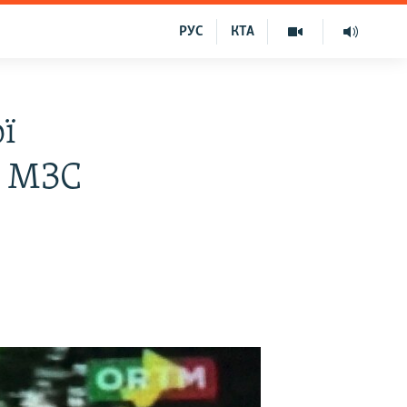
РУС
КТА
ї
– МЗС