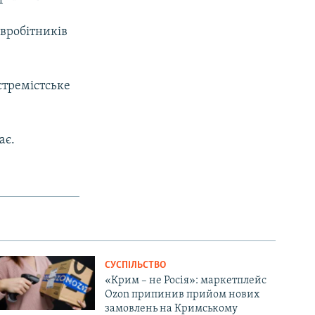
івробітників
стремістське
ає.
СУСПІЛЬСТВО
«Крим – не Росія»: маркетплейс
Ozon припинив прийом нових
замовлень на Кримському