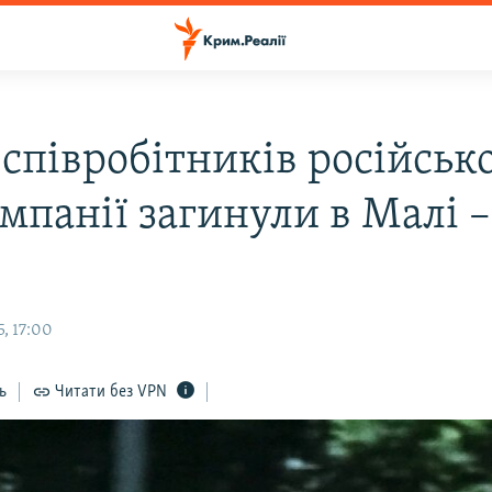
співробітників російсько
омпанії загинули в Малі 
, 17:00
ь
Читати без VPN