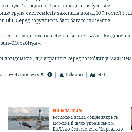
загинула 21 людина. Троє нападників були вбиті.
ницю група екстремістів захопила понад 100 гостей і сп
on Blu. Серед заручників було багато іноземців.
сть за напад взяло на себе пов'язане з «Аль-Каїдою» ек
«Аль-Мурабітун».
и повідомили, що українців серед загиблих у Малі нем
ь
Читати без VPN
Follow us
Print
ВІЙНА ТА КРИМ
Російська влада обіцяє закрити
морський шлях українським
БпЛА до Севастополя. Чи реально