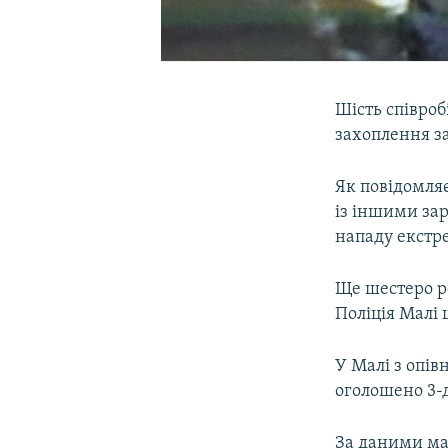
Шість співроб
захоплення за
Як повідомляє
із іншими за
нападу екстре
Ще шестеро ро
Поліція Малі 
У Малі з опів
оголошено 3-
За даними мал