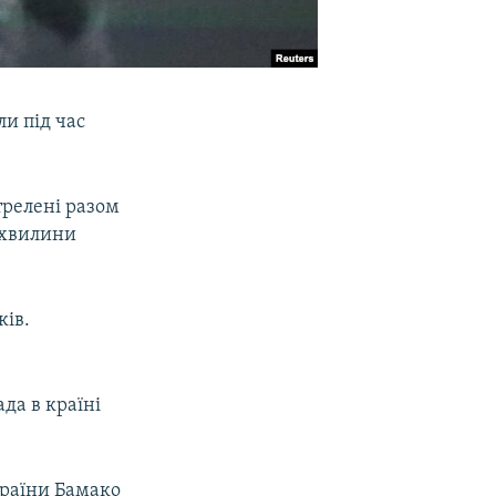
ли під час
трелені разом
 хвилини
ків.
ада в країні
 країни Бамако