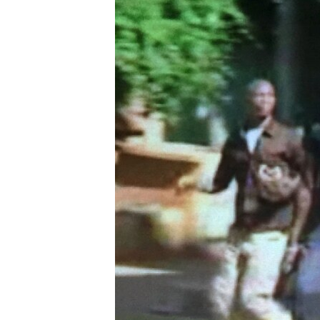
ВІДЕОУРОКИ «ELIFBE»
СВІДЧЕННЯ ОКУПАЦІЇ
УКРАЇНСЬКА ПРОБЛЕМА КРИМУ
ІНФОГРАФІКА