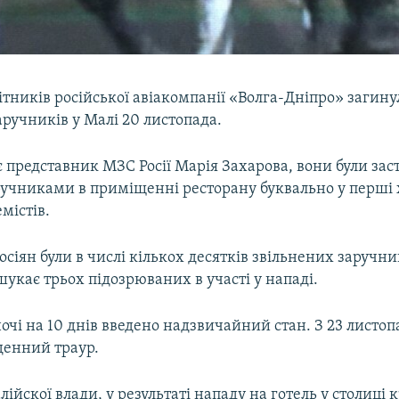
ітників російської авіакомпанії «Волга-Дніпро» загину
ручників у Малі 20 листопада.
 представник МЗС Росії Марія Захарова, вони були зас
ручниками в приміщенні ресторану буквально у перші
містів.
сіян були в числі кількох десятків звільнених заручни
шукає трьох підозрюваних в участі у нападі.
ночі на 10 днів введено надзвичайний стан. З 23 листоп
денний траур.
ійскої влади, у результаті нападу на готель у столиці