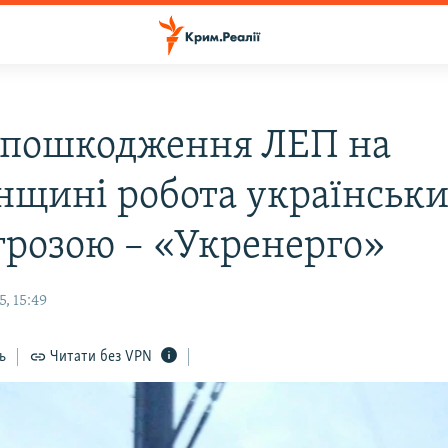
 пошкодження ЛЕП на
нщині робота українськ
агрозою – «Укренерго»
, 15:49
ь
Читати без VPN