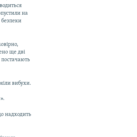
водиться
опустили на
 безпеки
мовірно,
ено ще дві
ю постачають
міли вибухи.
».
що надходить