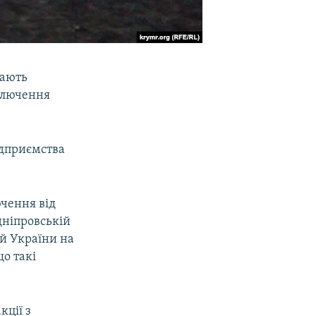
чають
дключення
ідприємства
ючення від
дніпровській
ій України на
що такі
кції з