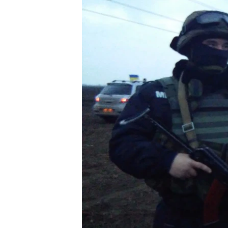
ВІДЕОУРОКИ «ELIFBE»
СВІДЧЕННЯ ОКУПАЦІЇ
УКРАЇНСЬКА ПРОБЛЕМА КРИМУ
ІНФОГРАФІКА