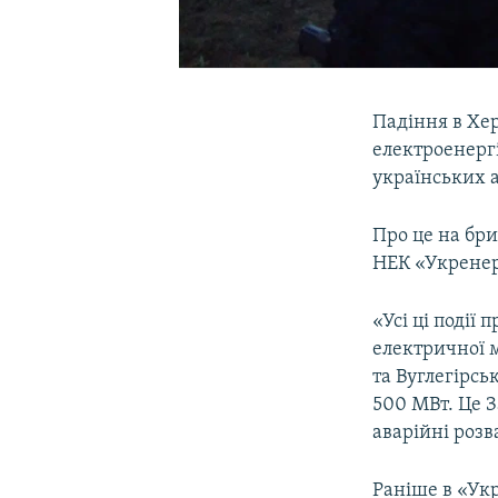
Падіння в Хер
електроенергі
українських 
Про це на бр
НЕК «Укренер
«Усі ці події
електричної 
та Вуглегірсь
500 МВт. Це З
аварійні розв
Раніше в «Укр