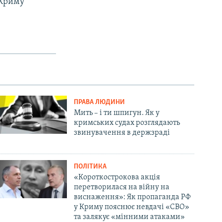
 Криму
ПРАВА ЛЮДИНИ
Мить – і ти шпигун. Як у
кримських судах розглядають
звинувачення в держзраді
ПОЛІТИКА
«Короткострокова акція
перетворилася на війну на
виснаження»: Як пропаганда РФ
у Криму пояснює невдачі «СВО»
та залякує «мінними атаками»