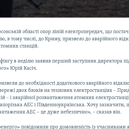
сонській області опор ліній електропередач, що поста
ю, в тому числі, до Криму, призвело до аварійного ві
атомних станцій.
ифінгу в неділю заявив перший заступник директора п
го» Юрій Касіч.
 призвели до необхідності додаткового аварійного відкл
мережі двох блоків на теплових електростанціях – При
кій – і аварійної розвантаження атомних електростанц
апорізька АЕС і Південноукраїнська. Хочу зазначити, 
антаження АЕС – це дуже небезпечно», – сказав він.
енерго» повідомили про домовленість із учасниками а