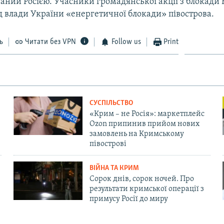
аний Росією. Учасники громадянської акції з блокади
д влади України «енергетичної блокади» півострова.
ь
Читати без VPN
Follow us
Print
СУСПІЛЬСТВО
«Крим – не Росія»: маркетплейс
Ozon припинив прийом нових
замовлень на Кримському
півострові
ВІЙНА ТА КРИМ
Сорок днів, сорок ночей. Про
результати кримської операції з
примусу Росії до миру