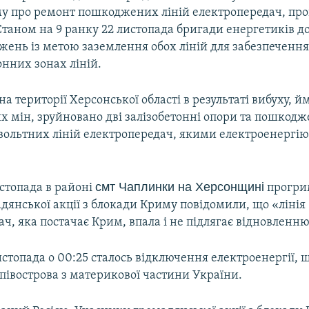
у про ремонт пошкоджених ліній електропередач, про
Станом на 9 ранку 22 листопада бригади енергетиків д
жень із метою заземлення обох ліній для забезпечення
нних зонах ліній.
на території Херсонської області в результаті вибуху, й
х мін, зруйновано дві залізобетонні опори та пошкодж
вольтних ліній електропередач, якими електроенергі
смт Чаплинки на Херсонщині
истопада в районі
прогри
дянської акції з блокади Криму повідомили, що «лінія
ч, яка постачає Крим, впала і не підлягає відновленню
стопада о 00:25 сталось відключення електроенергії, 
півострова з материкової частини України.