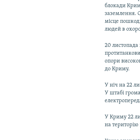
блокади Крим
заземлення. 
місце пошкод
людей в охоро
20 листопада 
протитанкови
опори високо
до Криму.
У ніч на 22 л
У штабі грома
електропереда
У Криму 22 ли
на територію 