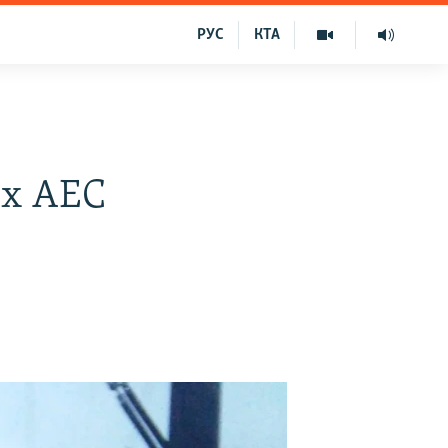
РУС
КТА
их АЕС