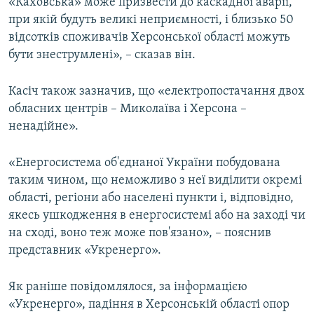
«Каховська» може призвести до каскадної аварії,
при якій будуть великі неприємності, і близько 50
відсотків споживачів Херсонської області можуть
бути знеструмлені», – сказав він.
Касіч також зазначив, що «електропостачання двох
обласних центрів – Миколаїва і Херсона –
ненадійне».
«Енергосистема об'єднаної України побудована
таким чином, що неможливо з неї виділити окремі
області, регіони або населені пункти і, відповідно,
якесь ушкодження в енергосистемі або на заході чи
на сході, воно теж може пов'язано», – пояснив
представник «Укренерго».
Як раніше повідомлялося, за інформацією
«Укренерго», падіння в Херсонській області опор