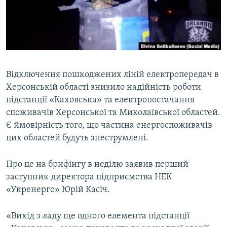
ВІДЕОУРОКИ «ELIFBE»
Русский
СВІДЧЕННЯ ОКУПАЦІЇ
Qırımtatar
УКРАЇНСЬКА ПРОБЛЕМА КРИМУ
ДОЛУЧАЙСЯ!
ІНФОГРАФІКА
Відключення пошкоджених ліній електропередач в
Херсонській області знизило надійність роботи
підстанції «Каховська» та електропостачання
Усі сайти RFE/RL
споживачів Херсонської та Миколаївської областей.
Є ймовірність того, що частина енергоспоживачів
цих областей будуть знеструмлені.
Про це на брифінгу в неділю заявив перший
заступник директора підприємства НЕК
«Укренерго» Юрій Касіч.
«Вихід з ладу ще одного елемента підстанції