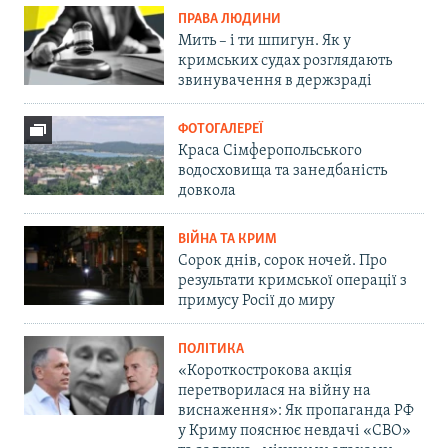
ПРАВА ЛЮДИНИ
Мить – і ти шпигун. Як у
кримських судах розглядають
звинувачення в держзраді
ФОТОГАЛЕРЕЇ
Краса Сімферопольського
водосховища та занедбаність
довкола
ВІЙНА ТА КРИМ
Сорок днів, сорок ночей. Про
результати кримської операції з
примусу Росії до миру
ПОЛІТИКА
«Короткострокова акція
перетворилася на війну на
виснаження»: Як пропаганда РФ
у Криму пояснює невдачі «СВО»