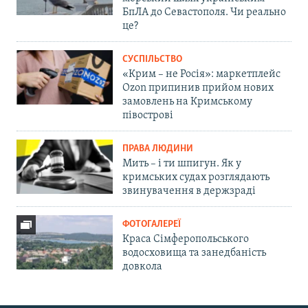
БпЛА до Севастополя. Чи реально
це?
СУСПІЛЬСТВО
«Крим – не Росія»: маркетплейс
Ozon припинив прийом нових
замовлень на Кримському
півострові
ПРАВА ЛЮДИНИ
Мить – і ти шпигун. Як у
кримських судах розглядають
звинувачення в держзраді
ФОТОГАЛЕРЕЇ
Краса Сімферопольського
водосховища та занедбаність
довкола