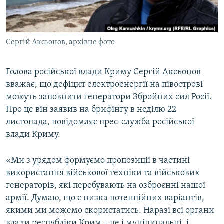
ВІДЕОУРОКИ «ELIFBE»
Русский
СВІДЧЕННЯ ОКУПАЦІЇ
Qırımtatar
Сергій Аксьонов, архівне фото
УКРАЇНСЬКА ПРОБЛЕМА КРИМУ
ДОЛУЧАЙСЯ!
ІНФОГРАФІКА
Голова російської влади Криму Сергій Аксьонов
вважає, що дефіцит електроенергії на півострові
можуть заповнити генератори Збройних сил Росії.
Усі сайти RFE/RL
Про це він заявив на брифінгу в неділю 22
листопада, повідомляє прес-служба російської
влади Криму.
«Ми з урядом формуємо пропозиції в частині
використання військової техніки та військових
генераторів, які перебувають на озброєнні нашої
армії. Думаю, що є низка потенційних варіантів,
якими ми можемо скористатись. Наразі всі органи
влади республіки Крим – це і муніципальні, і