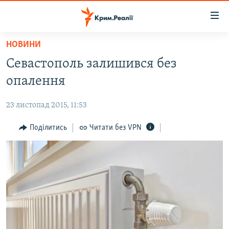
Доступність
посилання
Перейти
НОВИНИ
до
НОВИНИ
Севастополь залишився без
основного
ВОДА.КРИМ
матеріалу
опалення
ВІДЕО ТА ФОТО
Перейти
до
23 листопад 2015, 11:53
ПОЛІТИКА
основної
БЛОГИ
Поділитись
Читати без VPN
навігації
Перейти
ПОГЛЯД
до
ІНТЕРВ'Ю
пошуку
ВСЕ ЗА ДЕНЬ
СПЕЦПРОЕКТИ
ЯК ОБІЙТИ БЛОКУВАННЯ
ДЕПОРТАЦІЯ