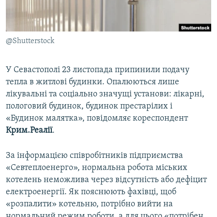
ВІДЕОУРОКИ «ELIFBE»
Русский
СВІДЧЕННЯ ОКУПАЦІЇ
Qırımtatar
@Shutterstock
УКРАЇНСЬКА ПРОБЛЕМА КРИМУ
ДОЛУЧАЙСЯ!
ІНФОГРАФІКА
У Севастополі 23 листопада припинили подачу
тепла в житлові будинки. Опалюються лише
лікувальні та соціально значущі установи: лікарні,
Усі сайти RFE/RL
пологовий будинок, будинок престарілих і
«Будинок малятка», повідомляє кореспондент
Крим.Реалії
.
За інформацією співробітників підприємства
«Севтеплоенерго», нормальна робота міських
котелень неможлива через відсутність або дефіцит
електроенергії. Як пояснюють фахівці, щоб
«розпалити» котельню, потрібно вийти на
нормальний режим роботи, а для цього «потрібен