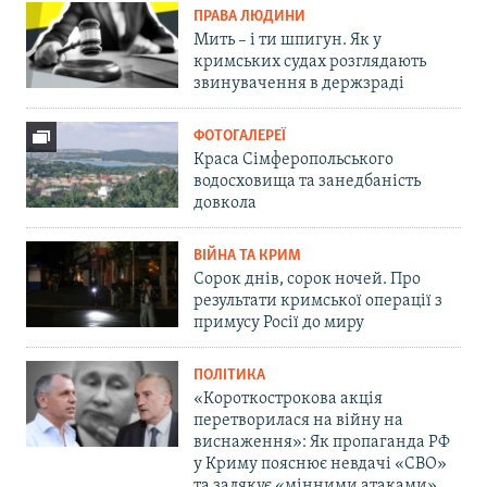
ПРАВА ЛЮДИНИ
Мить – і ти шпигун. Як у
кримських судах розглядають
звинувачення в держзраді
ФОТОГАЛЕРЕЇ
Краса Сімферопольського
водосховища та занедбаність
довкола
ВІЙНА ТА КРИМ
Сорок днів, сорок ночей. Про
результати кримської операції з
примусу Росії до миру
ПОЛІТИКА
«Короткострокова акція
перетворилася на війну на
виснаження»: Як пропаганда РФ
у Криму пояснює невдачі «СВО»
та залякує «мінними атаками»