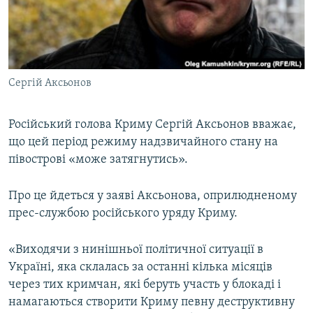
ВІДЕОУРОКИ «ELIFBE»
Русский
СВІДЧЕННЯ ОКУПАЦІЇ
Qırımtatar
УКРАЇНСЬКА ПРОБЛЕМА КРИМУ
Сергій Аксьонов
ДОЛУЧАЙСЯ!
ІНФОГРАФІКА
Російський голова Криму Сергій Аксьонов вважає,
що цей період режиму надзвичайного стану на
Усі сайти RFE/RL
півострові «може затягнутись».
Про це йдеться у заяві Аксьонова, оприлюдненому
прес-службою російського уряду Криму.
«Виходячи з нинішньої політичної ситуації в
Україні, яка склалась за останні кілька місяців
через тих кримчан, які беруть участь у блокаді і
намагаються створити Криму певну деструктивну