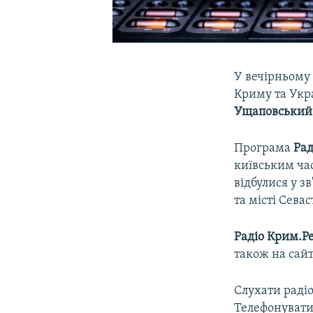
У вечірньому
Криму та Укра
Ущаповський
Програма
Рад
київським часо
відбулися у з
та місті Сева
Радіо Крим.Ре
також на сай
Слухати радіо
Телефонувати