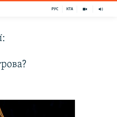
РУС
КТА
ї:
трова?