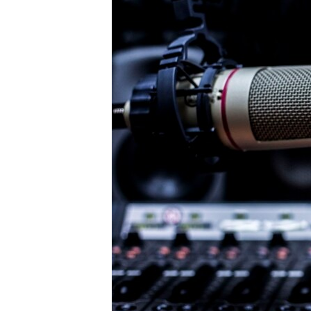
ВІДЕОУРОКИ «ELIFBE»
СВІДЧЕННЯ ОКУПАЦІЇ
УКРАЇНСЬКА ПРОБЛЕМА КРИМУ
ІНФОГРАФІКА