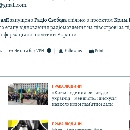
y@gmail.com.
алії
запущено
Радіо Свобода
спільно з проектом
Крим.Р
о етапу відновлення радіомовлення на півострові за 
інформаційної політики України.
ь
Читати без VPN
Follow us
Print
ПРАВА ЛЮДИНИ
«Крим – єдиний регіон, де
українці – меншість»: дискусія
навколо нової пам'ятної дати
ПРАВА ЛЮДИНИ