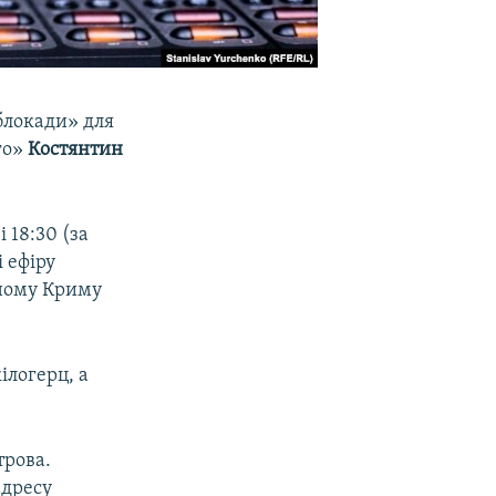
блокади» для
го»
Костянтин
 18:30 (за
і ефіру
аному Криму
ілогерц, а
трова.
адресу