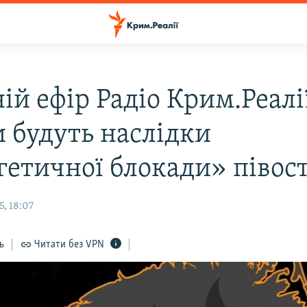
ій ефір Радіо Крим.Реалі
 будуть наслідки
гетичної блокади» півос
, 18:07
ь
Читати без VPN