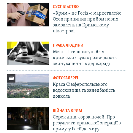
СУСПІЛЬСТВО
«Крим – не Росія»: маркетплейс
Ozon припинив прийом нових
замовлень на Кримському
півострові
ПРАВА ЛЮДИНИ
Мить – і ти шпигун. Як у
кримських судах розглядають
звинувачення в держзраді
ФОТОГАЛЕРЕЇ
Краса Сімферопольського
водосховища та занедбаність
довкола
ВІЙНА ТА КРИМ
Сорок днів, сорок ночей. Про
результати кримської операції з
примусу Росії до миру