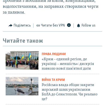
проблеми з мобільним зв'язком, комунікаціями,
водопостачанням, на заправках створилися черги
за паливом.
Поділитись
Читати без VPN
Follow us
Читайте також
ПРАВА ЛЮДИНИ
«Крим – єдиний регіон, де
українці – меншість»: дискусія
навколо нової пам'ятної дати
ВІЙНА ТА КРИМ
Російська влада обіцяє закрити
морський шлях українським
БпЛА до Севастополя. Чи реально
це?