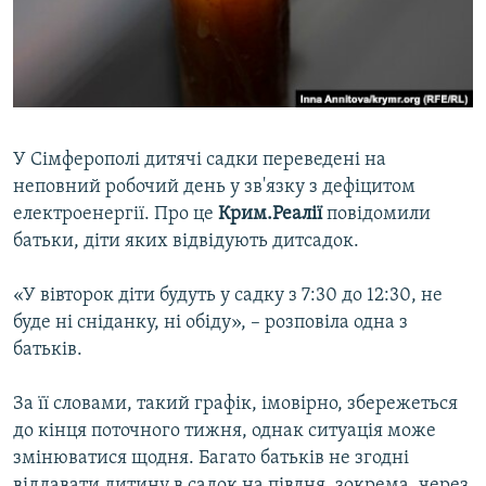
ВІДЕОУРОКИ «ELIFBE»
Русский
СВІДЧЕННЯ ОКУПАЦІЇ
Qırımtatar
УКРАЇНСЬКА ПРОБЛЕМА КРИМУ
ДОЛУЧАЙСЯ!
ІНФОГРАФІКА
У Сімферополі дитячі садки переведені на
неповний робочий день у зв'язку з дефіцитом
електроенергії. Про це
Крим.Реалії
повідомили
Усі сайти RFE/RL
батьки, діти яких відвідують дитсадок.
«У вівторок діти будуть у садку з 7:30 до 12:30, не
буде ні сніданку, ні обіду», – розповіла одна з
батьків.
За її словами, такий графік, імовірно, збережеться
до кінця поточного тижня, однак ситуація може
змінюватися щодня. Багато батьків не згодні
віддавати дитину в садок на півдня, зокрема, через