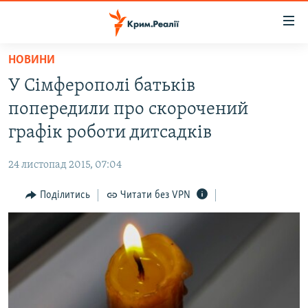
Доступність
посилання
Перейти
НОВИНИ
до
НОВИНИ
У Сімферополі батьків
основного
ВОДА.КРИМ
матеріалу
попередили про скорочений
ВІДЕО ТА ФОТО
Перейти
графік роботи дитсадків
до
ПОЛІТИКА
основної
24 листопад 2015, 07:04
БЛОГИ
навігації
Перейти
Поділитись
Читати без VPN
ПОГЛЯД
до
ІНТЕРВ'Ю
пошуку
ВСЕ ЗА ДЕНЬ
СПЕЦПРОЕКТИ
ЯК ОБІЙТИ БЛОКУВАННЯ
ДЕПОРТАЦІЯ