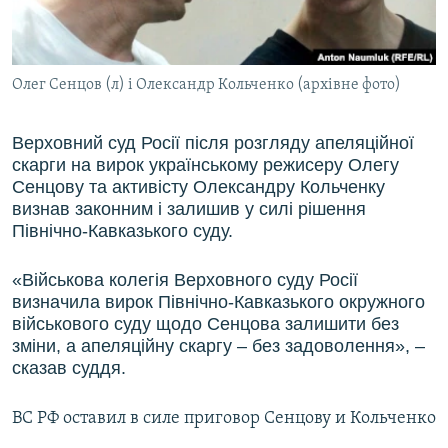
ВІДЕОУРОКИ «ELIFBE»
Русский
СВІДЧЕННЯ ОКУПАЦІЇ
Qırımtatar
Олег Сенцов (л) і Олександр Кольченко (архівне фото)
УКРАЇНСЬКА ПРОБЛЕМА КРИМУ
ДОЛУЧАЙСЯ!
ІНФОГРАФІКА
Верховний суд Росії після розгляду апеляційної
скарги на вирок українському режисеру Олегу
Сенцову та активісту Олександру Кольченку
визнав законним і залишив у силі рішення
Усі сайти RFE/RL
Північно-Кавказького суду.
«Військова колегія Верховного суду Росії
визначила вирок Північно-Кавказького окружного
військового суду щодо Сенцова залишити без
зміни, а апеляційну скаргу – без задоволення», –
сказав суддя.
ВС РФ оставил в силе приговор Сенцову и Кольченко