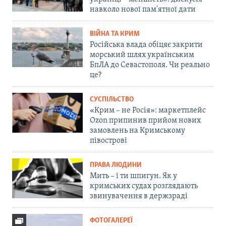
навколо нової пам'ятної дати
ВІЙНА ТА КРИМ
Російська влада обіцяє закрити
морський шлях українським
БпЛА до Севастополя. Чи реально
це?
СУСПІЛЬСТВО
«Крим – не Росія»: маркетплейс
Ozon припинив прийом нових
замовлень на Кримському
півострові
ПРАВА ЛЮДИНИ
Мить – і ти шпигун. Як у
кримських судах розглядають
звинувачення в держзраді
ФОТОГАЛЕРЕЇ