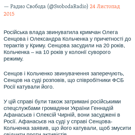
— Радио Свобода (@SvobodaRadio)
24 Листопад
2015
Російська влада звинуватила кримчан Олега
Сенцова і Олександра Кольченка у причетності до
терактів у Криму. Сенцова засудили на 20 років,
Кольченка – на 10 років у колонії суворого
режиму.
Сенцов і Кольченко звинувачення заперечують,
Сенцов на суді розповів, що співробітники ФСБ
Росії катували його.
У цій справі були також затримані російськими
спецслужбами громадяни України Геннадій
Афанасьєв і Олексій Чирній, вони засуджені в
Росії. Афанасьєв на суді у справі Сенцова-
Кольченка заявив, що його катували, щоб змусити
свідчити проти активістів.