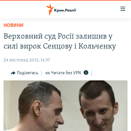
Доступність
посилання
Перейти
НОВИНИ
до
НОВИНИ
Верховний суд Росії залишив у
основного
ВОДА.КРИМ
матеріалу
силі вирок Сенцову і Кольченку
ВІДЕО ТА ФОТО
Перейти
до
24 листопад 2015, 14:37
ПОЛІТИКА
основної
БЛОГИ
Поділитись
Читати без VPN
навігації
Перейти
ПОГЛЯД
до
ІНТЕРВ'Ю
пошуку
ВСЕ ЗА ДЕНЬ
СПЕЦПРОЕКТИ
ЯК ОБІЙТИ БЛОКУВАННЯ
ДЕПОРТАЦІЯ