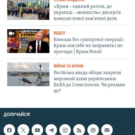
ПРАВА ЛЮДИНИ
«Крим – єдиний регіон, де
українці – меншість»: дискусія
навколо нової пам'ятної дати
ВІДЕО
Блокада без сухопутної операції:
Крим сам себе не заправить і не
прогодує | Крим.Реалії
ВІЙНА ТА КРИМ
Російська влада обіцяє закрити
морський шлях українським
БпЛА до Севастополя. Чи реально
це?
ДОЛУЧАЙСЯ!