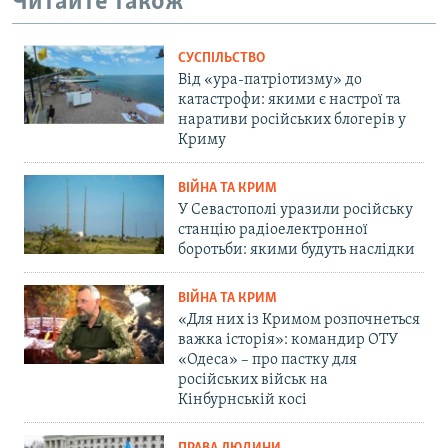
Читайте також
СУСПІЛЬСТВО
Від «ура-патріотизму» до
катастрофи: якими є настрої та
наративи російських блогерів у
Криму
ВІЙНА ТА КРИМ
У Севастополі уразили російську
станцію радіоелектронної
боротьби: якими будуть наслідки
ВІЙНА ТА КРИМ
«Для них із Кримом розпочнеться
важка історія»: командир ОТУ
«Одеса» – про пастку для
російських військ на
Кінбурнській косі