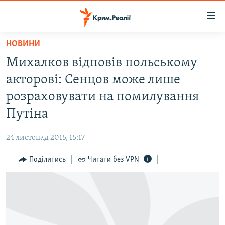
Доступність
посилання
Перейти
НОВИНИ
до
НОВИНИ
Михалков відповів польському
основного
ВОДА.КРИМ
матеріалу
акторові: Сенцов може лише
ВІДЕО ТА ФОТО
Перейти
розраховувати на помилування
до
ПОЛІТИКА
Путіна
основної
БЛОГИ
навігації
24 листопад 2015, 15:17
Перейти
ПОГЛЯД
до
Поділитись
Читати без VPN
ІНТЕРВ'Ю
пошуку
ВСЕ ЗА ДЕНЬ
СПЕЦПРОЕКТИ
ЯК ОБІЙТИ БЛОКУВАННЯ
ДЕПОРТАЦІЯ