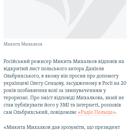
ВІДЕОУРОКИ «ELIFBE»
Русский
СВІДЧЕННЯ ОКУПАЦІЇ
Qırımtatar
УКРАЇНСЬКА ПРОБЛЕМА КРИМУ
ДОЛУЧАЙСЯ!
ІНФОГРАФІКА
Микита Михалков
Російський режисер Микита Михалков відповів на
Усі сайти RFE/RL
відкритий лист польського актора Даніеля
Ольбрихського, в якому він просив про допомогу
українцеві Олегу Сенцову, засудженому в Росії на 20
років позбавлення волі за звинуваченням у
тероризмі. Про зміст відповіді Михалкова, який не
став публікувати його у ЗМІ та інтернеті, розповів
сам Ольбрихський, повідомляє
«Радіо Польща»
.
«Микита Михалков дав зрозуміти, що президент