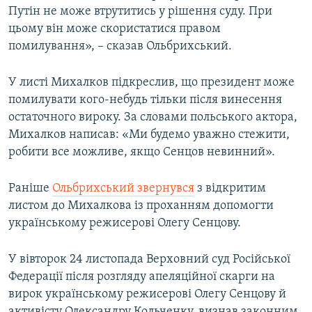
Путін не може втрутитись у рішення суду. При
цьому він може скористатися правом
помилування», – сказав Ольбрихський.
У листі Михалков підкреслив, що президент може
помилувати кого-небудь тільки після винесення
остаточного вироку. За словами польського актора,
Михалков написав: «Ми будемо уважно стежити,
робити все можливе, якщо Сенцов невинний».
Раніше
Ольбрихський звернувся
з відкритим
листом до Михалкова із проханням допомогти
українському режисерові Олегу Сенцову.
У вівторок 24 листопада Верховний суд Російської
Федерації після розгляду апеляційної скарги на
вирок українському режисерові Олегу Сенцову й
активісту Олександру Кольченку, визнав законним