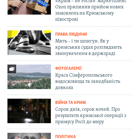
«Крим – не Росія»: маркетплейс
Ozon припинив прийом нових
замовлень на Кримському
півострові
ПРАВА ЛЮДИНИ
Мить – і ти шпигун. Як у
кримських судах розглядають
звинувачення в держзраді
ФОТОГАЛЕРЕЇ
Краса Сімферопольського
водосховища та занедбаність
довкола
ВІЙНА ТА КРИМ
Сорок днів, сорок ночей. Про
результати кримської операції з
примусу Росії до миру
ПОЛІТИКА