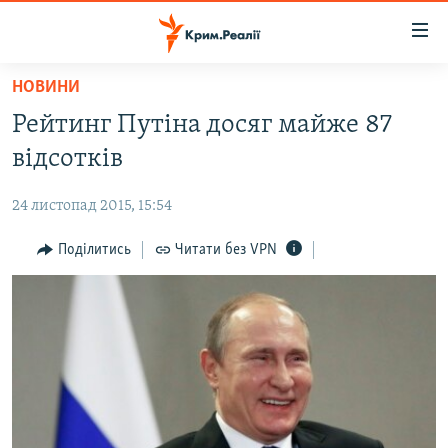
Доступність
посилання
Перейти
НОВИНИ
до
НОВИНИ
Рейтинг Путіна досяг майже 87
основного
ВОДА.КРИМ
матеріалу
відсотків
ВІДЕО ТА ФОТО
Перейти
до
24 листопад 2015, 15:54
ПОЛІТИКА
основної
БЛОГИ
Поділитись
Читати без VPN
навігації
Перейти
ПОГЛЯД
до
ІНТЕРВ'Ю
пошуку
ВСЕ ЗА ДЕНЬ
СПЕЦПРОЕКТИ
ЯК ОБІЙТИ БЛОКУВАННЯ
ДЕПОРТАЦІЯ