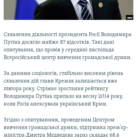
ВІДЕОУРОКИ «ELIFBE»
Русский
СВІДЧЕННЯ ОКУПАЦІЇ
Qırımtatar
УКРАЇНСЬКА ПРОБЛЕМА КРИМУ
Схвалення діяльності президента Росії Володимира
ДОЛУЧАЙСЯ!
ІНФОГРАФІКА
Путіна досягло майже 87 відсотків. Такі дані
опитування, що провів у середині листопада
Всеросійський центр вивчення громадської думки.
Усі сайти RFE/RL
За даними соціологів, стабільно високим рівень
схвалення дій глави Кремля залишається вже
півтора року. Стрімке зростання рейтингу
Володимира Путіна припало на весну 2014 року,
коли Росія анексувала український Крим.
Згідно з опитуванням, проведеним Центром
вивчення громадської думки, підтримка прем'єр-
міністра Дмитра Медведєва зараз складає 68,6