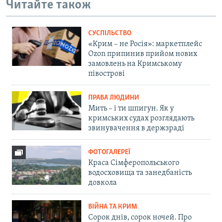
Читайте також
СУСПІЛЬСТВО
«Крим – не Росія»: маркетплейс
Ozon припинив прийом нових
замовлень на Кримському
півострові
ПРАВА ЛЮДИНИ
Мить – і ти шпигун. Як у
кримських судах розглядають
звинувачення в держзраді
ФОТОГАЛЕРЕЇ
Краса Сімферопольського
водосховища та занедбаність
довкола
ВІЙНА ТА КРИМ
Сорок днів, сорок ночей. Про