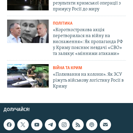
результати кримської операції з
примусу Росії до миру
ПОЛІТИКА
«Короткострокова акція
перетворилася на війну на
виснаження»: Як пропаганда РФ
у Криму пояснює невдачі «СВО»
та залякує «мінними атаками»
ВІЙНА ТА КРИМ
«Полювання на колони». Як ЗСУ
ріжуть військову логістику Росії в
Криму
ДОЛУЧАЙСЯ!