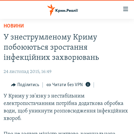
Доступність
посилання
Перейти
НОВИНИ
до
НОВИНИ
У знеструмленому Криму
основного
ВОДА.КРИМ
матеріалу
побоюються зростання
ВІДЕО ТА ФОТО
Перейти
інфекційних захворювань
до
ПОЛІТИКА
основної
24 листопад 2015, 16:49
БЛОГИ
навігації
Перейти
Поділитись
Читати без VPN
ПОГЛЯД
до
У Криму у зв'язку з нестабільним
ІНТЕРВ'Ю
пошуку
електропостачанням потрібна додаткова обробка
ВСЕ ЗА ДЕНЬ
води, щоб уникнути розповсюдження інфекційних
СПЕЦПРОЕКТИ
хвороб.
ЯК ОБІЙТИ БЛОКУВАННЯ
ДЕПОРТАЦІЯ