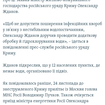
Про це заявив міністр житлово-комунального
ВІДЕОУРОКИ «ELIFBE»
господарства російського уряду Криму Олександр
Русский
Жданов.
СВІДЧЕННЯ ОКУПАЦІЇ
Qırımtatar
УКРАЇНСЬКА ПРОБЛЕМА КРИМУ
«Щоб не допустити поширення інфекційних хвороб
ДОЛУЧАЙСЯ!
у зв'язку з нестабільним водопостачанням,
ІНФОГРАФІКА
Олександр Жданов доручив проводити додаткову
обробку й гідрохлорування води», – ідеться в
повідомленні прес-служби російського уряду
Усі сайти RFE/RL
Криму.
Жданов підкреслив, що у 12 населених пунктах, де
немає води, організовано її підвіз.
Як повідомлялось раніше, 24 листопада до
знеструмленого Криму прилітає із Москви голова
МНС Росії Володимир Пучков. Також очікується
приїзд міністра енергетики Росії Олександра