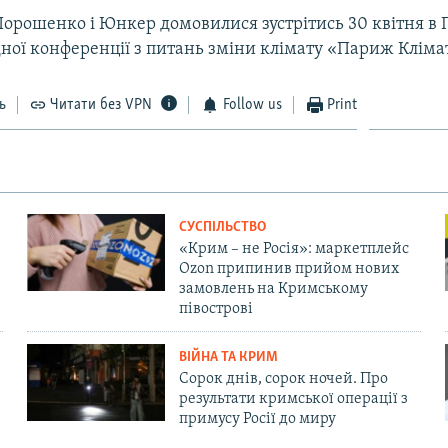
орошенко і Юнкер домовилися зустрітись 30 квітня в 
ої конференції з питань зміни клімату «Париж Клімат
ь
Читати без VPN
Follow us
Print
СУСПІЛЬСТВО
«Крим – не Росія»: маркетплейс
Ozon припинив прийом нових
замовлень на Кримському
півострові
ВІЙНА ТА КРИМ
Сорок днів, сорок ночей. Про
результати кримської операції з
примусу Росії до миру