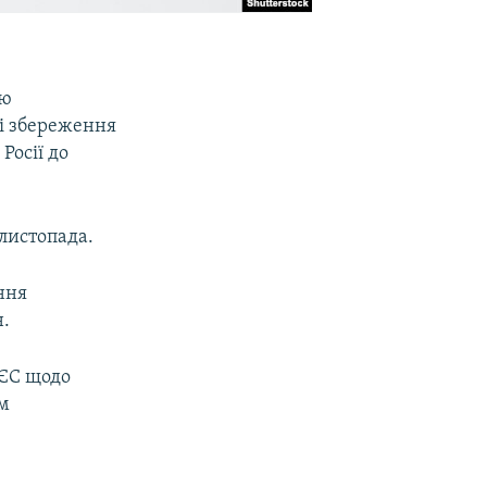
ою
і збереження
Росії до
 листопада.
ння
н.
 ЄС щодо
ом