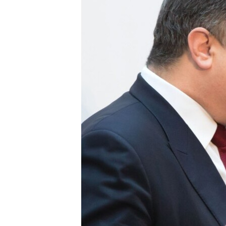
ВІДЕОУРОКИ «ELIFBE»
СВІДЧЕННЯ ОКУПАЦІЇ
УКРАЇНСЬКА ПРОБЛЕМА КРИМУ
ІНФОГРАФІКА