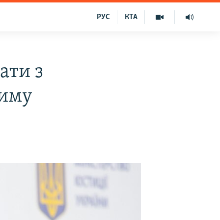
РУС
КТА
ати з
риму