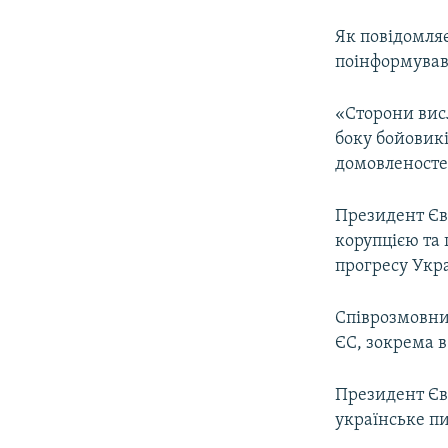
Як повідомля
поінформував 
«Сторони висл
боку бойовик
домовленостей
Президент Євр
корупцією та 
прогресу Укра
Співрозмовни
ЄС, зокрема в 
Президент Єв
українське п