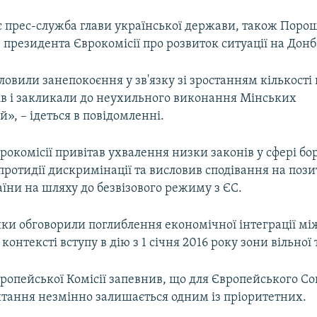
є прес-служба глави української держави, також Поро
президента Єврокомісії про розвиток ситуації на Донб
овили занепокоєння у зв'язку зі зростанням кількості 
ів і закликали до неухильного виконання Мінських
», – ідеться в повідомленні.
окомісії привітав ухвалення низки законів у сфері бо
протидії дискримінації та висловив сподівання на поз
їни на шляху до безвізового режиму з ЄС.
ки обговорили поглиблення економічної інтеграції мі
контексті вступу в дію з 1 січня 2016 року зони вільної 
ропейської Комісії запевнив, що для Європейського С
итання незмінно залишається одним із пріоритетних.