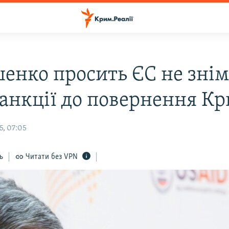
енко просить ЄС не знім
 санкції до повернення К
5, 07:05
ь
Читати без VPN