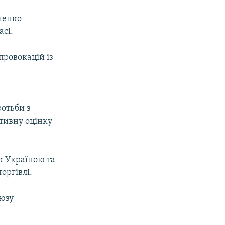
шенко
асі.
провокацій із
ротьби з
итивну оцінку
ж Україною та
торгівлі.
оюзу