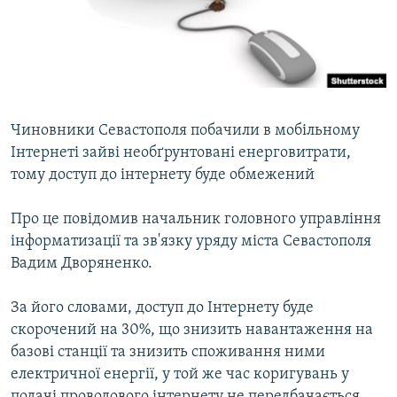
ВІДЕОУРОКИ «ELIFBE»
Русский
СВІДЧЕННЯ ОКУПАЦІЇ
Qırımtatar
УКРАЇНСЬКА ПРОБЛЕМА КРИМУ
ДОЛУЧАЙСЯ!
ІНФОГРАФІКА
Чиновники Севастополя побачили в мобільному
Інтернеті зайві необґрунтовані енерговитрати,
тому доступ до інтернету буде обмежений
Усі сайти RFE/RL
Про це повідомив начальник головного управління
інформатизації та зв'язку уряду міста Севастополя
Вадим Дворяненко.
За його словами, доступ до Інтернету буде
скорочений на 30%, що знизить навантаження на
базові станції та знизить споживання ними
електричної енергії, у той же час коригувань у
подачі проводового інтернету не передбачається.