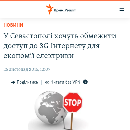
Доступність
посилання
Перейти
НОВИНИ
до
НОВИНИ
У Севастополі хочуть обмежити
основного
ВОДА.КРИМ
матеріалу
доступ до 3G Інтернету для
ВІДЕО ТА ФОТО
Перейти
економії електрики
до
ПОЛІТИКА
основної
25 листопад 2015, 12:07
БЛОГИ
навігації
Перейти
Поділитись
Читати без VPN
ПОГЛЯД
до
ІНТЕРВ'Ю
пошуку
ВСЕ ЗА ДЕНЬ
СПЕЦПРОЕКТИ
ЯК ОБІЙТИ БЛОКУВАННЯ
ДЕПОРТАЦІЯ