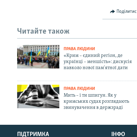
Поділитис
Читайте також
ПРАВА ЛЮДИНИ
«Крим – єдиний регіон, де
українці – меншість»: дискусія
навколо нової пам'ятної дати
ПРАВА ЛЮДИНИ
Мить – і ти шпигун. Як у
кримських судах розглядають
звинувачення в держзраді
Русский
ПІДТРИМКА
ІНФО
Qırımtatar