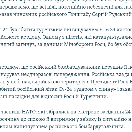
переджаємо, що всі цілі, потенційно небезпечні для нас
сказав чиновник російського Генштабу Сергій Рудський
у-24 був збитий турецьким винищувачем F-16 24 листо
йського кордону. Одному з пілотів, які катапультувалис
Інший загинув, за даними Міноборони Росії, бо був обс
верджує, що російський бомбардувальник порушив її п
ігнорував неодноразові попередження. Російська влада
ав у небі над сирійською територією. Президент Росії
збитий російський літак Су-24 «ударом у спину» і заяв
ні наслідки для відносин Росії й Туреччини.
часниць НАТО, які зібрались на екстрене засідання 24
еччину до спокою й витримки у зв'язку із ситуацією 
цьким винищувачем російського бомбардувальника.