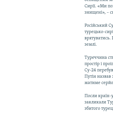
Сирії. «Ми по
знищені», – 
Російський С
турецько-сирі
врятуватись. 
землі.
Туреччина ст
простір і про
Су-24 перебув
Путін назвав 
матиме серйоз
Посли країн-у
закликали Тур
збитого туре