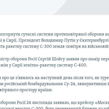
розгорнути сучасні системи протиповітряної оборони на
зі в Сирії. Президент Володимир Путін у Єкатеринбурзі
ить ракетну систему С-300 земля-повітря на військовій б
істр оборони Росії Сергій Шойгу заявив про намір пе
мім у Сирії зенітно-ракетну систему С-400.
про це з'явилось на наступний день після того, як тур
или російський бомбардувальник Су-24, звинувативши 
ітряного простору країни.
оборони Росії 24 листопада заявило, що крейсер «Моск
рської версією С-300, буде переведений ближче до у