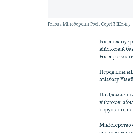
Голова Міноборони Росії Сергій Шойгу
Росія планує 
військовій ба
Росія розміст
Перед цим мін
авіабазу Хмей
Повідомлення 
військові зб
порушенні пов
Міністерство 
оснащений мо