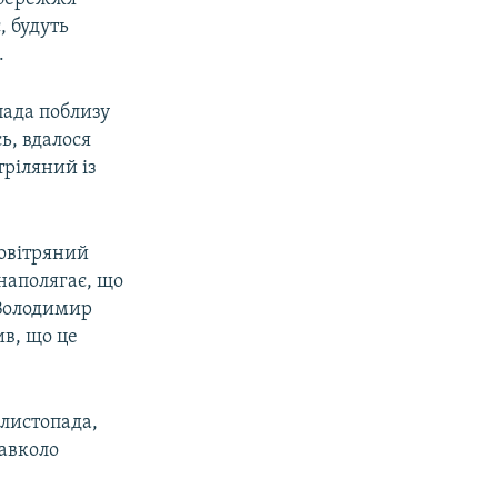
, будуть
.
пада поблизу
ь, вдалося
тріляний із
овітряний
 наполягає, що
 Володимир
ив, що це
 листопада,
навколо