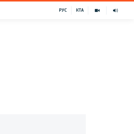
РУС
КТА