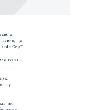
 своїй
 заявив, що
азі в Сирії.
рекинути на
ецькі
його у
ва», що
збережжя