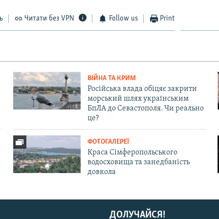
ь
Читати без VPN
Follow us
Print
ВІЙНА ТА КРИМ
Російська влада обіцяє закрити
морський шлях українським
БпЛА до Севастополя. Чи реально
це?
ФОТОГАЛЕРЕЇ
Краса Сімферопольського
водосховища та занедбаність
довкола
ДОЛУЧАЙСЯ!