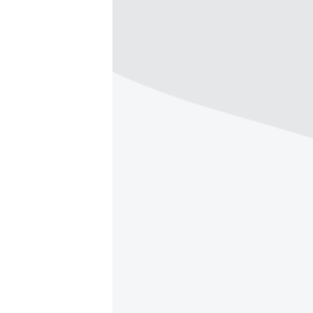
ВІДЕОУРОКИ «ELIFBE»
СВІДЧЕННЯ ОКУПАЦІЇ
УКРАЇНСЬКА ПРОБЛЕМА КРИМУ
ІНФОГРАФІКА