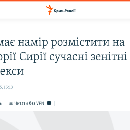
має намір розмістити на
рії Сирії сучасні зенітні
екси
, 15:13
ь
Читати без VPN