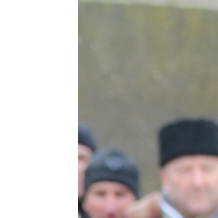
ВІДЕОУРОКИ «ELIFBE»
СВІДЧЕННЯ ОКУПАЦІЇ
УКРАЇНСЬКА ПРОБЛЕМА КРИМУ
ІНФОГРАФІКА