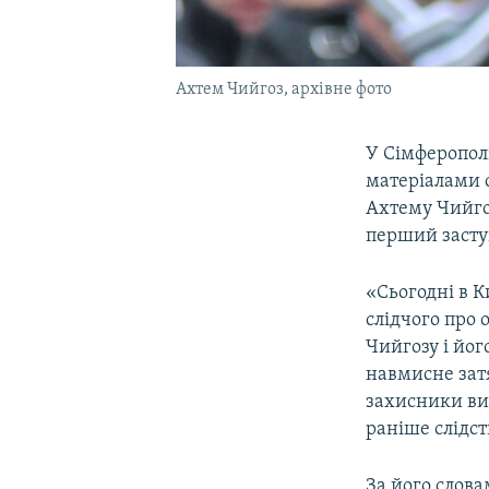
Ахтем Чийгоз, архівне фото
У Сімферопол
матеріалами 
Ахтему Чийгоз
перший засту
«Сьогодні в 
слідчого про
Чийгозу і йог
навмисне зат
захисники вив
раніше слідст
За його слова