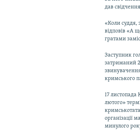
дав свідчення
«Коли суддя, 
відповів «А щ
гратами заміс
Заступник го
затриманий 29
звинуваченням
кримського п
17 листопада
лютого» терм
кримськотатар
організації м
минулого року