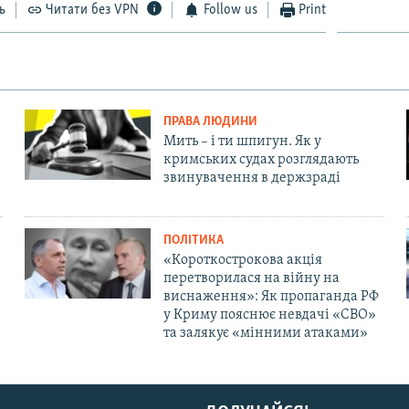
ь
Читати без VPN
Follow us
Print
ПРАВА ЛЮДИНИ
Мить – і ти шпигун. Як у
кримських судах розглядають
звинувачення в держзраді
ПОЛІТИКА
«Короткострокова акція
перетворилася на війну на
виснаження»: Як пропаганда РФ
у Криму пояснює невдачі «СВО»
та залякує «мінними атаками»