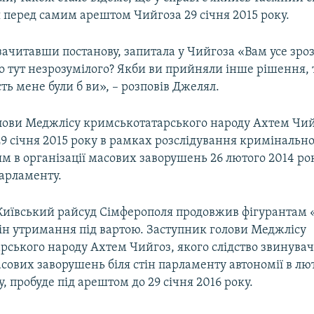
 перед самим арештом Чийгоза 29 січня 2015 року.
зачитавши постанову, запитала у Чийгоза «Вам усе зроз
о тут незрозумілого? Якби ви прийняли інше рішення, 
ть мене були б ви», – розповів Джелял.
лови Меджлісу кримськотатарського народу Ахтем Чий
 січня 2015 року в рамках розслідування кримінально
 в організації масових заворушень 26 лютого 2014 року
арламенту.
 Київський райсуд Сімферополя продовжив фігурантам 
ін утримання під вартою. Заступник голови Меджлісу
ського народу Ахтем Чийгоз, якого слідство звинувач
асових заворушень біля стін парламенту автономії в л
, пробуде під арештом до 29 січня 2016 року.