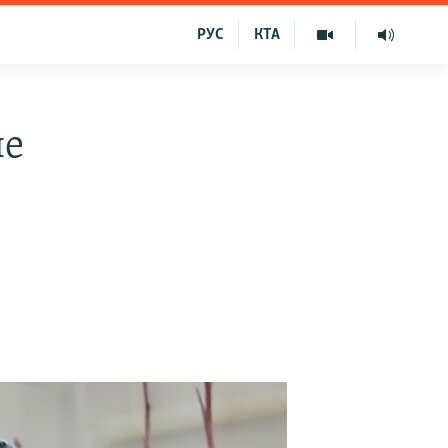
РУС
КТА
не