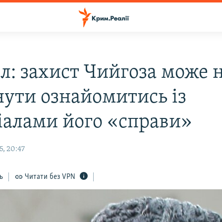
л: захист Чийгоза може 
нути ознайомитись із
іалами його «справи»
5, 20:47
ь
Читати без VPN