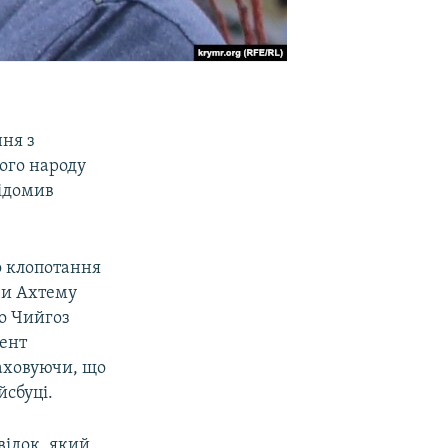
ня з
ого народу
відомив
о клопотання
ви Ахтему
що Чийгоз
мент
раховуючи, що
йсбуці.
відок, який