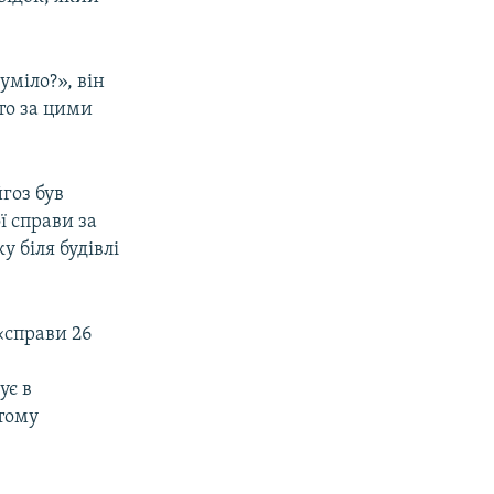
уміло?», він
то за цими
гоз був
ї справи за
 біля будівлі
«справи 26
ує в
ютому