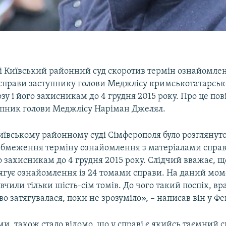
і Київський районний суд скоротив термін ознайомлен
справи заступнику голови Меджлісу кримськотатарськ
у і його захисникам до 4 грудня 2015 року. Про це по
пник голови Меджлісу Наріман Джелял.
Київському районному суді Сімферополя було розглянут
 обмеження терміну ознайомлення з матеріалами спра
о захисникам до 4 грудня 2015 року. Слідчий вважає, 
ягує ознайомлення із 24 томами справи. На даний мо
чили тільки шість-сім томів. До чого такий поспіх, в
во затягувалася, поки не зрозуміло», – написав він у Фе
ми, також стало відомо, що у справі є якийсь таємний с