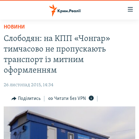
Доступність
посилання
Перейти
НОВИНИ
до
НОВИНИ
Слободян: на КПП «Чонгар»
основного
ВОДА.КРИМ
матеріалу
тимчасово не пропускають
ВІДЕО ТА ФОТО
Перейти
транспорт із митним
до
ПОЛІТИКА
оформленням
основної
БЛОГИ
навігації
26 листопад 2015, 14:34
Перейти
ПОГЛЯД
до
Поділитись
Читати без VPN
ІНТЕРВ'Ю
пошуку
ВСЕ ЗА ДЕНЬ
СПЕЦПРОЕКТИ
ЯК ОБІЙТИ БЛОКУВАННЯ
ДЕПОРТАЦІЯ