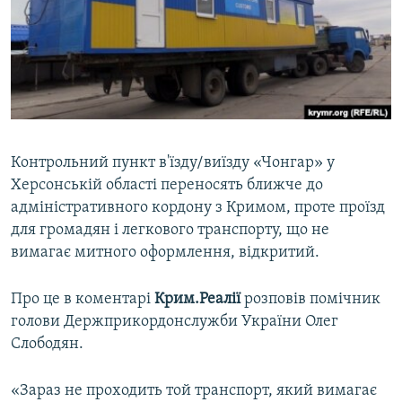
ВІДЕОУРОКИ «ELIFBE»
Русский
СВІДЧЕННЯ ОКУПАЦІЇ
Qırımtatar
УКРАЇНСЬКА ПРОБЛЕМА КРИМУ
ДОЛУЧАЙСЯ!
ІНФОГРАФІКА
Контрольний пункт в'їзду/виїзду «Чонгар» у
Херсонській області переносять ближче до
Усі сайти RFE/RL
адміністративного кордону з Кримом, проте проїзд
для громадян і легкового транспорту, що не
вимагає митного оформлення, відкритий.
Про це в коментарі
Крим.Реалії
розповів помічник
голови Держприкордонслужби України Олег
Слободян.
«Зараз не проходить той транспорт, який вимагає