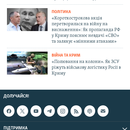
ПОЛІТИКА
«Короткострокова акція
перетворилася на війну на
виснаження»: Як пропаганда РФ
у Криму пояснює невдачі «СВО»
та залякує «мінними атаками»
ВІЙНА ТА КРИМ
«Полювання на колони». Як ЗСУ
ріжуть військову логістику Росії в
Криму
ДОЛУЧАЙСЯ!
ПІДТРИМКА