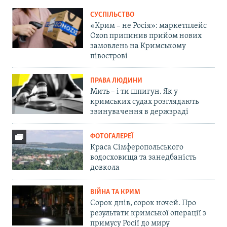
СУСПІЛЬСТВО
«Крим – не Росія»: маркетплейс
Ozon припинив прийом нових
замовлень на Кримському
півострові
ПРАВА ЛЮДИНИ
Мить – і ти шпигун. Як у
кримських судах розглядають
звинувачення в держзраді
ФОТОГАЛЕРЕЇ
Краса Сімферопольського
водосховища та занедбаність
довкола
ВІЙНА ТА КРИМ
Сорок днів, сорок ночей. Про
результати кримської операції з
примусу Росії до миру