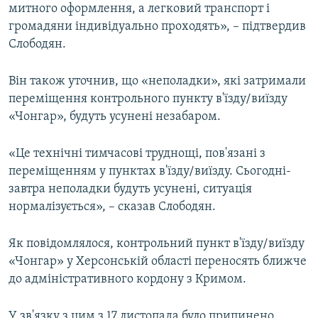
митного оформлення, а легковий транспорт і
громадяни індивідуально проходять», – підтвердив
Слободян.
Він також уточнив, що «неполадки», які затримали
переміщення контрольного пункту в'їзду/виїзду
«Чонгар», будуть усунені незабаром.
«Це технічні тимчасові труднощі, пов'язані з
переміщенням у пунктах в'їзду/виїзду. Сьогодні-
завтра неполадки будуть усунені, ситуація
нормалізується», – сказав Слободян.
Як повідомлялося, контрольний пункт в'їзду/виїзду
«Чонгар» у Херсонській області переносять ближче
до адміністративного кордону з Кримом.
У зв'язку з цим з 17 листопада було припинено