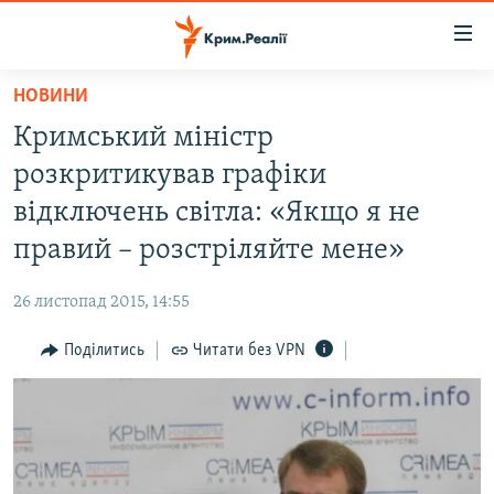
Доступність
посилання
Перейти
НОВИНИ
до
НОВИНИ
Кримський міністр
основного
ВОДА.КРИМ
матеріалу
розкритикував графіки
ВІДЕО ТА ФОТО
Перейти
відключень світла: «Якщо я не
до
ПОЛІТИКА
правий – розстріляйте мене»
основної
БЛОГИ
навігації
26 листопад 2015, 14:55
Перейти
ПОГЛЯД
до
Поділитись
Читати без VPN
ІНТЕРВ'Ю
пошуку
ВСЕ ЗА ДЕНЬ
СПЕЦПРОЕКТИ
ЯК ОБІЙТИ БЛОКУВАННЯ
ДЕПОРТАЦІЯ