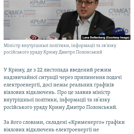
ВІДЕОУРОКИ «ELIFBE»
Русский
СВІДЧЕННЯ ОКУПАЦІЇ
Qırımtatar
УКРАЇНСЬКА ПРОБЛЕМА КРИМУ
ДОЛУЧАЙСЯ!
ІНФОГРАФІКА
Міністр внутрішньої політики, інформації та зв'язку
російського уряду Криму Дмитро Полонський
Усі сайти RFE/RL
У Криму, де з 22 листопада введений режим
надзвичайної ситуації через припинення подачі
електроенергії, досі немає реальних графіків
віялових відключень. Про це заявив міністр
внутрішньої політики, інформації та зв'язку
російського уряду Криму Дмитро Полонський.
За його словами, складені «Крименерго» графіки
віялових відключень електроенергії не