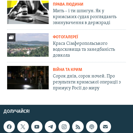
ПРАВА ЛЮДИНИ
Мить – і ти шпигун. Як у
кримських судах розглядають
звинувачення в держзраді
ФОТОГАЛЕРЕЇ
Краса Сімферопольського
водосховища та занедбаність
довкола
ВІЙНА ТА КРИМ
Сорок днів, сорок ночей. Про
результати кримської операції з
примусу Росії до миру
ДОЛУЧАЙСЯ!