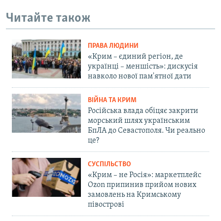
Читайте також
ПРАВА ЛЮДИНИ
«Крим – єдиний регіон, де
українці – меншість»: дискусія
навколо нової пам'ятної дати
ВІЙНА ТА КРИМ
Російська влада обіцяє закрити
морський шлях українським
БпЛА до Севастополя. Чи реально
це?
СУСПІЛЬСТВО
«Крим – не Росія»: маркетплейс
Ozon припинив прийом нових
замовлень на Кримському
півострові