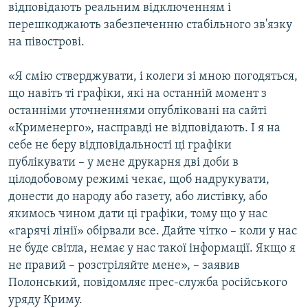
відповідають реальним відключенням і
перешкоджають забезпеченню стабільного зв'язку
на півострові.
«Я смію стверджувати, і колеги зі мною погодяться,
що навіть ті графіки, які на останній момент з
останніми уточненнями опубліковані на сайті
«Крименерго», насправді не відповідають. І я на
себе не беру відповідальності ці графіки
публікувати – у мене друкарня дві доби в
цілодобовому режимі чекає, щоб надрукувати,
донести до народу або газету, або листівку, або
якимось чином дати ці графіки, тому що у нас
«гарячі лінії» обірвали все. Дайте чітко – коли у нас
не буде світла, немає у нас такої інформації. Якщо я
не правий – розстріляйте мене», – заявив
Полонський, повідомляє прес-служба російського
уряду Криму.