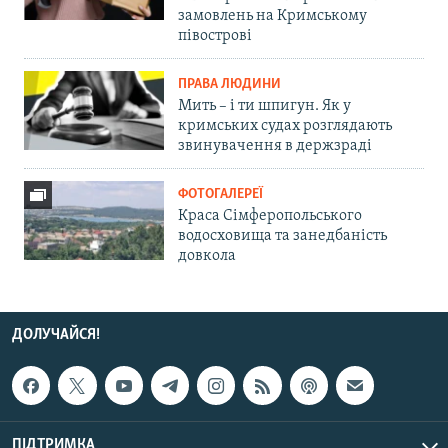
замовлень на Кримському
півострові
ПРАВА ЛЮДИНИ
Мить – і ти шпигун. Як у
кримських судах розглядають
звинувачення в держзраді
ФОТОГАЛЕРЕЇ
Краса Сімферопольського
водосховища та занедбаність
довкола
ДОЛУЧАЙСЯ!
ПІДТРИМКА