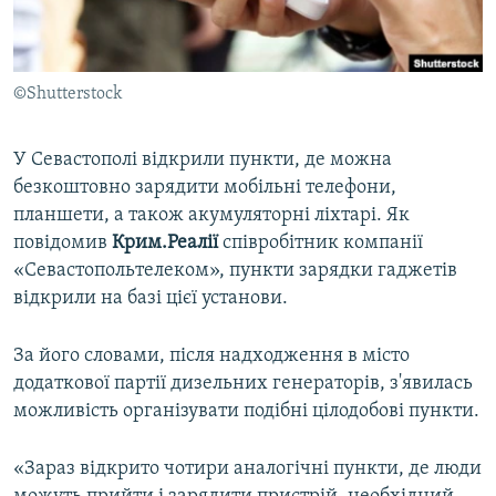
ВІДЕОУРОКИ «ELIFBE»
Русский
СВІДЧЕННЯ ОКУПАЦІЇ
Qırımtatar
©Shutterstock
УКРАЇНСЬКА ПРОБЛЕМА КРИМУ
ДОЛУЧАЙСЯ!
ІНФОГРАФІКА
У Севастополі відкрили пункти, де можна
безкоштовно зарядити мобільні телефони,
планшети, а також акумуляторні ліхтарі. Як
Усі сайти RFE/RL
повідомив
Крим.Реалії
співробітник компанії
«Севастопольтелеком», пункти зарядки гаджетів
відкрили на базі цієї установи.
За його словами, після надходження в місто
додаткової партії дизельних генераторів, з'явилась
можливість організувати подібні цілодобові пункти.
«Зараз відкрито чотири аналогічні пункти, де люди