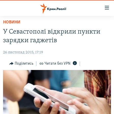
Доступність
посилання
Перейти
НОВИНИ
до
НОВИНИ
У Севастополі відкрили пункти
основного
ВОДА.КРИМ
матеріалу
зарядки гаджетів
ВІДЕО ТА ФОТО
Перейти
до
26 листопад 2015, 17:19
ПОЛІТИКА
основної
БЛОГИ
Поділитись
Читати без VPN
навігації
Перейти
ПОГЛЯД
до
ІНТЕРВ'Ю
пошуку
ВСЕ ЗА ДЕНЬ
СПЕЦПРОЕКТИ
ЯК ОБІЙТИ БЛОКУВАННЯ
ДЕПОРТАЦІЯ